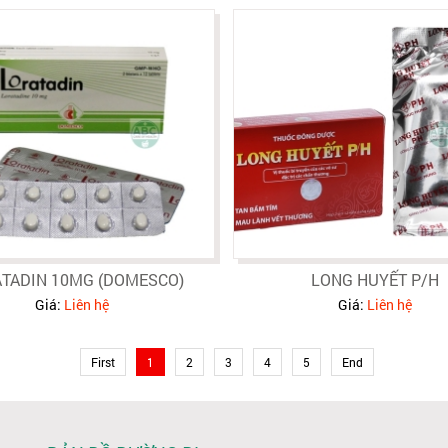
TADIN 10MG (DOMESCO)
LONG HUYẾT P/H
Giá:
Liên hệ
Giá:
Liên hệ
First
1
2
3
4
5
End