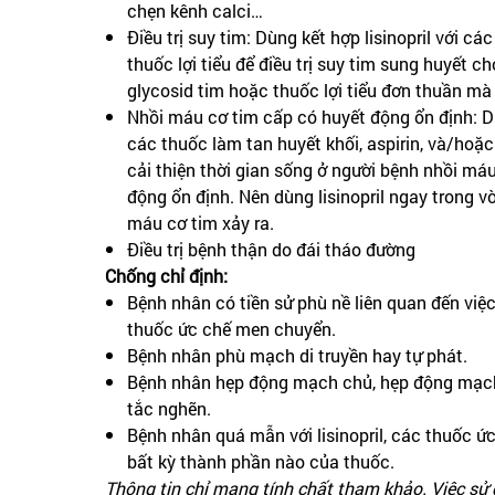
chẹn kênh calci…
Điều trị suy tim: Dùng kết hợp lisinopril với cá
thuốc lợi tiểu để điều trị suy tim sung huyết 
glycosid tim hoặc thuốc lợi tiểu đơn thuần mà
Nhồi máu cơ tim cấp có huyết động ổn định: Dùn
các thuốc làm tan huyết khối, aspirin, và/hoặ
cải thiện thời gian sống ở người bệnh nhồi má
động ổn định. Nên dùng lisinopril ngay trong v
máu cơ tim xảy ra.
Điều trị bệnh thận do đái tháo đường
Chống chỉ định:
Bệnh nhân có tiền sử phù nề liên quan đến việc 
thuốc ức chế men chuyển.
Bệnh nhân phù mạch di truyền hay tự phát.
Bệnh nhân hẹp động mạch chủ, hẹp động mạch
tắc nghẽn.
Bệnh nhân quá mẫn với lisinopril, các thuốc ứ
bất kỳ thành phần nào của thuốc.
Thông tin chỉ mang tính chất tham khảo. Việc sử