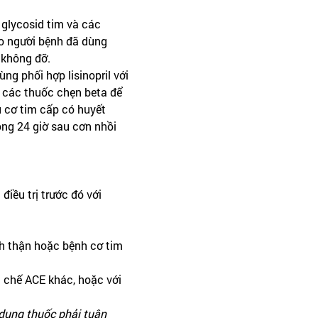
c glycosid tim và các
cho người bệnh đã dùng
 không đỡ.
g phối hợp lisinopril với
c các thuốc chẹn beta để
u cơ tim cấp có huyết
òng 24 giờ sau cơn nhồi
điều trị trước đó với
 thận hoặc bệnh cơ tim
c chế ACE khác, hoặc với
 dụng thuốc phải tuân