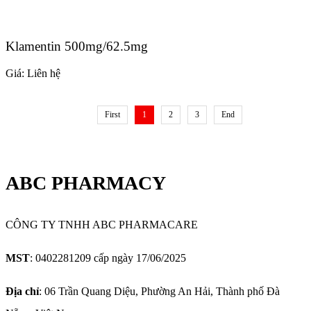
Klamentin 500mg/62.5mg
Giá:
Liên hệ
First
1
2
3
End
ABC PHARMACY
CÔNG TY TNHH ABC PHARMACARE
MST
: 0402281209 cấp ngày 17/06/2025
Địa chỉ
: 06 Trần Quang Diệu, Phường An Hải, Thành phố Đà