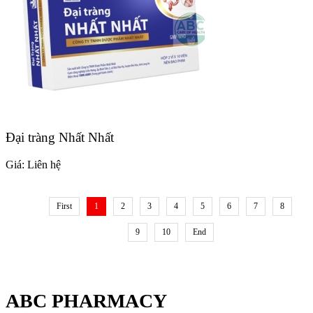
Đại tràng Nhất Nhất
Giá:
Liên hệ
First
1
2
3
4
5
6
7
8
9
10
End
ABC PHARMACY