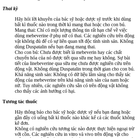
Thai kỳ
Hãy hỏi lời khuyên của bác sỹ hoặc dược sỹ trước khi dùng
bất kì thuốc nào trong thời kì mang thai hoặc cho con bú.
Mang thai: Chỉ có một lượng thông tin rất hạn chế về việc
dùng mebeverine ở phụ nữ có thai. Các nghiên cứu trên động
vật khôrig đủ để có sự liên quan tới độc tính sinh sản. Không
dùng Duspatalin nếu bạn đang mang thai.
Cho con bú: Chưa được biết là mebeverin hay các chất
chuyển hóa của nó được tiết qua sữa mẹ hay không. Sự bài
tiết của linebeverine qua sữa mẹ chưa được nghiên cứu trên
động vật. Không dùng Duspatalin trong thời gian cho con bú.
Khả năng sinh sản: Không có dữ liệu lâm sàng cho thấy tác
động của mebeverine trên khả năng sinh sản của nam hoặc
nữ. Tuy nhiên, các nghiên cứu sẵn có trên động vật không
cho thấy các ảnh hưởng có hại.
Tương tác thuốc
Hãy thông báo cho bác sỹ hoặc dược sỹ nếu bạn đang hoặc
gần đây có uống bất kì thuốc nào khác kể cả các thuốc không
kê đơn.
Không có nghiên cứu tương tác nào được thực hiện ngoại trừ
với cồn. Các nghiên cứu in vitro và vivo trên động vật cho