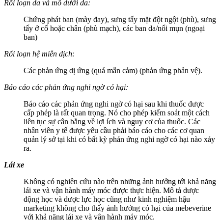
Rối loạn da và mô dưới da:
Chứng phát ban (mày đay), sưng tấy mặt đột ngột (phù), sưng
tấy ở cổ hoặc chân (phù mạch), các ban da/nổi mụn (ngoại
ban)
Rối loạn hệ miễn dịch:
Các phản ứng dị ứng (quá mẫn cảm) (phản ứng phản vệ).
Báo cáo các phản ứng nghi ngờ có hại:
Báo cáo các phản ứng nghi ngờ có hại sau khi thuốc được
cấp phép là rất quan trọng. Nó cho phép kiểm soát một cách
liên tục sự cân bằng về lợi ích và nguy cơ của thuốc. Các
nhân viên y tế được yêu cầu phải báo cáo cho các cơ quan
quản lý sở tại khi có bất kỳ phản ứng nghi ngờ có hại nào xảy
ra.
Lái xe
Không có nghiên cứu nào trên những ảnh hưởng tới khả năng
lái xe và vận hành máy móc được thực hiện. Mô tả dược
động học và dược lực học cũng như kinh nghiệm hậu
marketing không cho thấy ảnh hưởng có hại của mebeverine
với khả năng lái xe và vận hành máy móc.