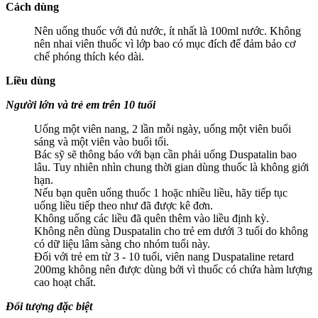
Cách dùng
Nên uống thuốc với đủ nước, ít nhất là 100ml nước. Không
nên nhai viên thuốc vì lớp bao có mục đích để đảm bảo cơ
chế phóng thích kéo dài.
Liều dùng
Người lớn và trẻ em trên 10 tuổi
Uống một viên nang, 2 lần mỗi ngày, uống một viên buổi
sáng và một viên vào buổi tối.
Bác sỹ sẽ thông báo với bạn cần phải uống Duspatalin bao
lâu. Tuy nhiên nhìn chung thời gian dùng thuốc là không giới
hạn.
Nếu bạn quên uống thuốc 1 hoặc nhiều liều, hãy tiếp tục
uống liều tiếp theo như đã được kê đơn.
Không uống các liều đã quên thêm vào liều định kỳ.
Không nên dùng Duspatalin cho trẻ em dưới 3 tuổi do không
có dữ liệu lâm sàng cho nhóm tuổi này.
Đối với trẻ em từ 3 - 10 tuổi, viên nang Duspataline retard
200mg không nên được dùng bởi vì thuốc có chứa hàm lượng
cao hoạt chất.
Đối tượng đặc biệt