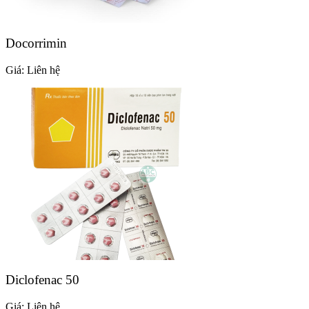
Docorrimin
Giá:
Liên hệ
Diclofenac 50
Giá:
Liên hệ