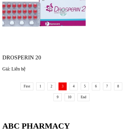
DROSPERIN 20
Giá:
Liên hệ
First
1
2
3
4
5
6
7
8
9
10
End
ABC PHARMACY