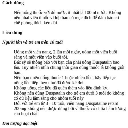
Cách dùng
Nên uống thuốc với đủ nước, ít nhất là 100ml nước. Không
nên nhai viên thuốc vì lớp bao có mục đích để đảm bảo cơ
chế phóng thích kéo dài.
Liều dùng
Người lớn và trẻ em trên 10 tuổi
Uống một viên nang, 2 lần mỗi ngày, uống một viên buổi
sáng và một viên vào buổi tối.
Bác sỹ sẽ thông báo với bạn cần phải uống Duspatalin bao
lâu. Tuy nhiên nhìn chung thời gian dùng thuốc là không giới
hạn.
Nếu bạn quên uống thuốc 1 hoặc nhiều liều, hãy tiếp tục
uống liều tiếp theo như đã được kê đơn.
Không uống các liều đã quên thêm vào liều định kỳ.
Không nên dùng Duspatalin cho trẻ em dưới 3 tuổi do không
có dữ liệu lâm sàng cho nhóm tuổi này.
Đối với trẻ em từ 3 - 10 tuổi, viên nang Duspataline retard
200mg không nên được dùng bởi vì thuốc có chứa hàm lượng
cao hoạt chất.
Đối tượng đặc biệt