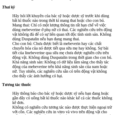
Thai kỳ
Hãy hỏi lời khuyên của bác sỹ hoặc dược sỹ trước khi dùng
bất kì thuốc nào trong thời kì mang thai hoặc cho con bú.
Mang thai: Chỉ có một lượng thông tin rất hạn chế về việc
dùng mebeverine ở phụ nữ có thai. Các nghiên cứu trên động
vật khôrig đủ để có sự liên quan tới độc tính sinh sản. Không
dùng Duspatalin nếu bạn đang mang thai.
Cho con bú: Chưa được biết là mebeverin hay các chất
chuyển hóa của nó được tiết qua sữa mẹ hay không. Sự bài
tiết của linebeverine qua sữa mẹ chưa được nghiên cứu trên
động vật. Không dùng Duspatalin trong thời gian cho con bú.
Khả năng sinh sản: Không có dữ liệu lâm sàng cho thấy tác
động của mebeverine trên khả năng sinh sản của nam hoặc
nữ. Tuy nhiên, các nghiên cứu sẵn có trên động vật không
cho thấy các ảnh hưởng có hại.
Tương tác thuốc
Hãy thông báo cho bác sỹ hoặc dược sỹ nếu bạn đang hoặc
gần đây có uống bất kì thuốc nào khác kể cả các thuốc không
kê đơn.
Không có nghiên cứu tương tác nào được thực hiện ngoại trừ
với cồn. Các nghiên cứu in vitro và vivo trên động vật cho