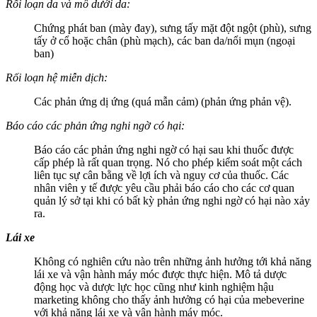
Rối loạn da và mô dưới da:
Chứng phát ban (mày đay), sưng tấy mặt đột ngột (phù), sưng
tấy ở cổ hoặc chân (phù mạch), các ban da/nổi mụn (ngoại
ban)
Rối loạn hệ miễn dịch:
Các phản ứng dị ứng (quá mẫn cảm) (phản ứng phản vệ).
Báo cáo các phản ứng nghi ngờ có hại:
Báo cáo các phản ứng nghi ngờ có hại sau khi thuốc được
cấp phép là rất quan trọng. Nó cho phép kiểm soát một cách
liên tục sự cân bằng về lợi ích và nguy cơ của thuốc. Các
nhân viên y tế được yêu cầu phải báo cáo cho các cơ quan
quản lý sở tại khi có bất kỳ phản ứng nghi ngờ có hại nào xảy
ra.
Lái xe
Không có nghiên cứu nào trên những ảnh hưởng tới khả năng
lái xe và vận hành máy móc được thực hiện. Mô tả dược
động học và dược lực học cũng như kinh nghiệm hậu
marketing không cho thấy ảnh hưởng có hại của mebeverine
với khả năng lái xe và vận hành máy móc.