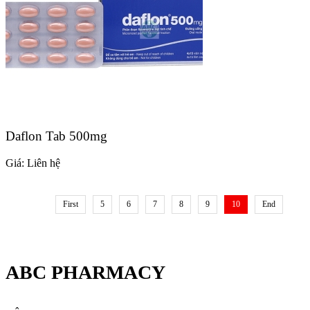
Daflon Tab 500mg
Giá:
Liên hệ
First
5
6
7
8
9
10
End
ABC PHARMACY