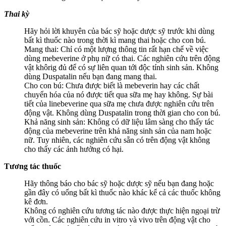
Thai kỳ
Hãy hỏi lời khuyên của bác sỹ hoặc dược sỹ trước khi dùng
bất kì thuốc nào trong thời kì mang thai hoặc cho con bú.
Mang thai: Chỉ có một lượng thông tin rất hạn chế về việc
dùng mebeverine ở phụ nữ có thai. Các nghiên cứu trên động
vật khôrig đủ để có sự liên quan tới độc tính sinh sản. Không
dùng Duspatalin nếu bạn đang mang thai.
Cho con bú: Chưa được biết là mebeverin hay các chất
chuyển hóa của nó được tiết qua sữa mẹ hay không. Sự bài
tiết của linebeverine qua sữa mẹ chưa được nghiên cứu trên
động vật. Không dùng Duspatalin trong thời gian cho con bú.
Khả năng sinh sản: Không có dữ liệu lâm sàng cho thấy tác
động của mebeverine trên khả năng sinh sản của nam hoặc
nữ. Tuy nhiên, các nghiên cứu sẵn có trên động vật không
cho thấy các ảnh hưởng có hại.
Tương tác thuốc
Hãy thông báo cho bác sỹ hoặc dược sỹ nếu bạn đang hoặc
gần đây có uống bất kì thuốc nào khác kể cả các thuốc không
kê đơn.
Không có nghiên cứu tương tác nào được thực hiện ngoại trừ
với cồn. Các nghiên cứu in vitro và vivo trên động vật cho