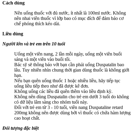
Cách dùng
Nên uống thuốc với đủ nước, ít nhất là 100ml nước. Không
nên nhai viên thuốc vì lớp bao có mục đích để đảm bảo cơ
chế phóng thích kéo dài.
Liều dùng
Người lớn và trẻ em trên 10 tuổi
Uống một viên nang, 2 lần mỗi ngày, uống một viên buổi
sáng và một viên vào buổi tối.
Bác sỹ sẽ thông báo với bạn cần phải uống Duspatalin bao
lâu. Tuy nhiên nhìn chung thời gian dùng thuốc là không giới
hạn.
Nếu bạn quên uống thuốc 1 hoặc nhiều liều, hãy tiếp tục
uống liều tiếp theo như đã được kê đơn.
Không uống các liều đã quên thêm vào liều định kỳ.
Không nên dùng Duspatalin cho trẻ em dưới 3 tuổi do không
có dữ liệu lâm sàng cho nhóm tuổi này.
Đối với trẻ em từ 3 - 10 tuổi, viên nang Duspataline retard
200mg không nên được dùng bởi vì thuốc có chứa hàm lượng
cao hoạt chất.
Đối tượng đặc biệt