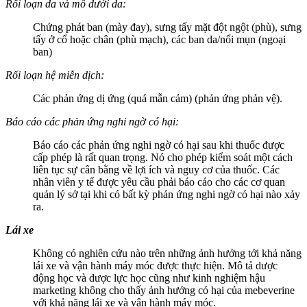
Rối loạn da và mô dưới da:
Chứng phát ban (mày đay), sưng tấy mặt đột ngột (phù), sưng
tấy ở cổ hoặc chân (phù mạch), các ban da/nổi mụn (ngoại
ban)
Rối loạn hệ miễn dịch:
Các phản ứng dị ứng (quá mẫn cảm) (phản ứng phản vệ).
Báo cáo các phản ứng nghi ngờ có hại:
Báo cáo các phản ứng nghi ngờ có hại sau khi thuốc được
cấp phép là rất quan trọng. Nó cho phép kiểm soát một cách
liên tục sự cân bằng về lợi ích và nguy cơ của thuốc. Các
nhân viên y tế được yêu cầu phải báo cáo cho các cơ quan
quản lý sở tại khi có bất kỳ phản ứng nghi ngờ có hại nào xảy
ra.
Lái xe
Không có nghiên cứu nào trên những ảnh hưởng tới khả năng
lái xe và vận hành máy móc được thực hiện. Mô tả dược
động học và dược lực học cũng như kinh nghiệm hậu
marketing không cho thấy ảnh hưởng có hại của mebeverine
với khả năng lái xe và vận hành máy móc.