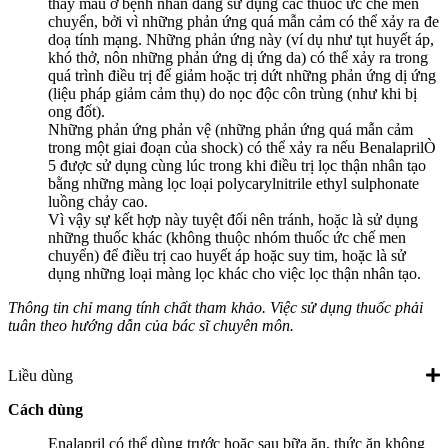
thay máu ở bệnh nhân đang sử dụng các thuốc ức chế men
chuyển, bởi vì những phản ứng quá mẫn cảm có thể xảy ra đe
doạ tính mạng. Những phản ứng này (ví dụ như tụt huyết áp,
khó thở, nôn những phản ứng dị ứng da) có thể xảy ra trong
quá trình điều trị để giảm hoặc trị dứt những phản ứng dị ứng
(liệu pháp giảm cảm thụ) do nọc độc côn trùng (như khi bị
ong đốt).
Những phản ứng phản vệ (những phản ứng quá mẫn cảm
trong một giai đoạn của shock) có thể xảy ra nếu BenalaprilÒ
5 được sử dụng cùng lúc trong khi điều trị lọc thận nhân tạo
bằng những màng lọc loại polycarylnitrile ethyl sulphonate
luồng chảy cao.
Vì vậy sự kết hợp này tuyệt đối nên tránh, hoặc là sử dụng
những thuốc khác (không thuộc nhóm thuốc ức chế men
chuyển) để điều trị cao huyết áp hoặc suy tim, hoặc là sử
dụng những loại màng lọc khác cho việc lọc thận nhân tạo.
Thông tin chỉ mang tính chất tham khảo. Việc sử dụng thuốc phải
tuân theo hướng dẫn của bác sĩ chuyên môn.
Liều dùng
Cách dùng
Enalapril có thể dùng trước hoặc sau bữa ăn, thức ăn không