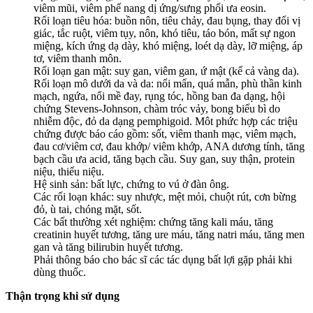
viêm mũi, viêm phế nang dị ứng/sưng phổi ưa eosin.
Rối loạn tiêu hóa: buồn nôn, tiêu chảy, đau bụng, thay đổi vị
giác, tắc ruột, viêm tụy, nôn, khó tiêu, táo bón, mất sự ngon
miệng, kích ứng dạ dày, khó miệng, loét dạ dày, lỡ miệng, áp
tơ, viêm thanh môn.
Rối loạn gan mật: suy gan, viêm gan, ứ mật (kể cả vàng da).
Rối loạn mô dưới da và da: nổi mẩn, quá mẫn, phù thần kinh
mạch, ngứa, nổi mề đay, rụng tóc, hồng ban đa dạng, hội
chứng Stevens-Johnson, chàm tróc vảy, bong biểu bì do
nhiễm độc, đỏ da dạng pemphigoid. Môt phức hợp các triệu
chứng được báo cáo gồm: sốt, viêm thanh mạc, viêm mạch,
đau cơ/viêm cơ, đau khớp/ viêm khớp, ANA dương tính, tăng
bạch cầu ưa acid, tăng bạch cầu. Suy gan, suy thận, protein
niệu, thiểu niệu.
Hệ sinh sản: bất lực, chứng to vú ở đàn ông.
Các rối loạn khác: suy nhược, mệt mỏi, chuột rút, cơn bừng
đỏ, ù tai, chóng mặt, sốt.
Các bất thường xét nghiệm: chứng tăng kali máu, tăng
creatinin huyết tương, tăng ure máu, tăng natri máu, tăng men
gan và tăng bilirubin huyết tương.
Phải thông báo cho bác sĩ các tác dụng bất lợi gặp phải khi
dùng thuốc.
Thận trọng khi sử dụng