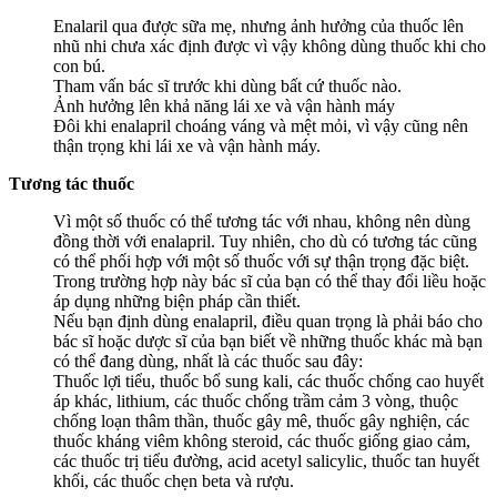
Enalaril qua được sữa mẹ, nhưng ảnh hưởng của thuốc lên
nhũ nhi chưa xác định được vì vậy không dùng thuốc khi cho
con bú.
Tham vấn bác sĩ trước khi dùng bất cứ thuốc nào.
Ảnh hưởng lên khả năng lái xe và vận hành máy
Đôi khi enalapril choáng váng và mệt mỏi, vì vậy cũng nên
thận trọng khi lái xe và vận hành máy.
Tương tác thuốc
Vì một số thuốc có thể tương tác với nhau, không nên dùng
đồng thời với enalapril. Tuy nhiên, cho dù có tương tác cũng
có thể phối hợp với một số thuốc với sự thận trọng đặc biệt.
Trong trường hợp này bác sĩ của bạn có thể thay đổi liều hoặc
áp dụng những biện pháp cần thiết.
Nếu bạn định dùng enalapril, điều quan trọng là phải báo cho
bác sĩ hoặc dược sĩ của bạn biết về những thuốc khác mà bạn
có thể đang dùng, nhất là các thuốc sau đây:
Thuốc lợi tiểu, thuốc bổ sung kali, các thuốc chống cao huyết
áp khác, lithium, các thuốc chống trầm cảm 3 vòng, thuộc
chống loạn thâm thần, thuốc gây mê, thuốc gây nghiện, các
thuốc kháng viêm không steroid, các thuốc giống giao cảm,
các thuốc trị tiểu đường, acid acetyl salicylic, thuốc tan huyết
khối, các thuốc chẹn beta và rượu.