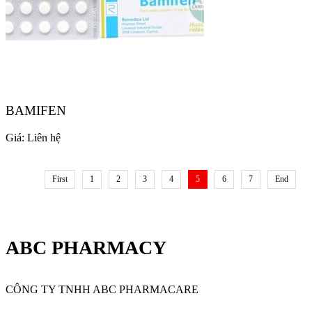
BAMIFEN
Giá:
Liên hệ
First
1
2
3
4
5
6
7
End
ABC PHARMACY
CÔNG TY TNHH ABC PHARMACARE