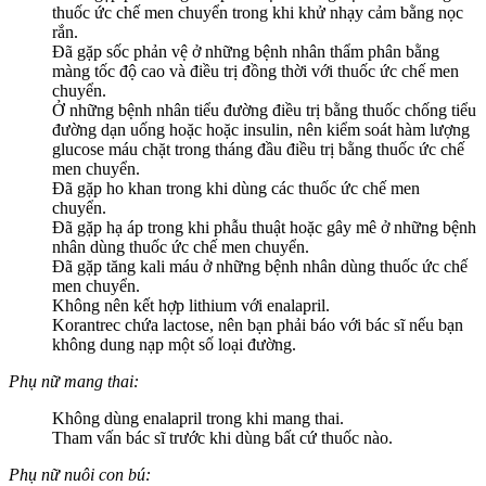
thuốc ức chế men chuyển trong khi khử nhạy cảm bằng nọc
rắn.
Đã gặp sốc phản vệ ở những bệnh nhân thẩm phân bằng
màng tốc độ cao và điều trị đồng thời với thuốc ức chế men
chuyển.
Ở những bệnh nhân tiểu đường điều trị bằng thuốc chống tiểu
đường dạn uống hoặc hoặc insulin, nên kiểm soát hàm lượng
glucose máu chặt trong tháng đầu điều trị bằng thuốc ức chế
men chuyển.
Đã gặp ho khan trong khi dùng các thuốc ức chế men
chuyển.
Đã gặp hạ áp trong khi phẫu thuật hoặc gây mê ở những bệnh
nhân dùng thuốc ức chế men chuyển.
Đã gặp tăng kali máu ở những bệnh nhân dùng thuốc ức chế
men chuyển.
Không nên kết hợp lithium với enalapril.
Korantrec chứa lactose, nên bạn phải báo với bác sĩ nếu bạn
không dung nạp một số loại đường.
Phụ nữ mang thai:
Không dùng enalapril trong khi mang thai.
Tham vấn bác sĩ trước khi dùng bất cứ thuốc nào.
Phụ nữ nuôi con bú: