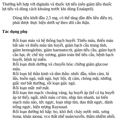
Thường kết hợp với digitalis và thuốc lợi tiểu (nên giảm liều thuốc
lợi tiểu và dùng cách khoảng trước khi dùng Enalapril).
Dùng liều khởi đầu 2,5 mg, có thể tăng dần đến liều điều trị,
phải được thực hiện dưới sự theo dõi cẩn thận.
Tác dụng phụ
Rối loạn máu và hệ thống bạch huyết: Thiếu máu, thiếu máu
bất sản và thiếu máu tán huyết, giảm bạch cầu trung tính,
giảm hemoglobin, giảm haematocrit, giảm tiểu cầu, giảm bạch
cầu hạt, ức chế tủy xương, giảm toàn thể tiểu cầu, bệnh bạch
huyết, bệnh tự miễn.
Rối loạn dinh dưỡng và chuyển hóa: chứng giảm glucose
máu.
Rối loạn hệ thần kinh và tâm thần: nhức đầu, trầm cảm, lú
lẩn, buồn ngủ, mất ngủ, bực bội, dị cảm, chóng mặt, những
giấc mơ bất thường, rối loạn giác ngủ.
Rối loạn mắt: mờ mắt.
Rối loạn tim mạch: choáng váng, hạ huyết áp (kể cả hạ huyết
áp tư thế), ngất, nhồi máu cơ tim, nhịp tim nhanh, tai biến
mạch máu não, tức ngực, loạn nhịp tim, đau thắt ngực, đánh
trống ngực, hiện tượng Raynaud.
Rối loạn đường hô hấp: ho, khó thở, chảy nước mũi, sưng
họng, khán giọng, vco thắt phế quản/suyển, thâm nhiễm phổi,