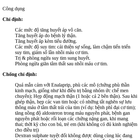
Công dụng
Chỉ định:
Các mức độ tăng huyết áp vô căn.
Tăng huyết áp do bệnh lý thận.
Tăng huyết áp kèm tiểu đường.
Các mức độ suy tim: cải thiện sự sống, làm chậm tiến triển
suy tim, giảm số lần nhồi máu cơ tim.
Trị & phòng ngừa suy tim sung huyết.
Phòng ngừa giãn tâm thất sau nhồi máu cơ tim.
Chống chỉ định:
Quá mẫn cảm với Enalaprip, phù các mô (chứng phù thần
kinh mạch, giống như khi điều trị bằng nhóm ức chế men
chuyển); Hẹp động mạch thận (1 hoặc cả 2 bên thận). Sau khi
ghép thận, hẹp các van tim hoặc có những tắt nghẽn sự lưu
thông máu ở tâm thất trái của tim (ví dụ: bệnh phì đại cơ tim);
tăng nồng độ aldosteron trong máu nguyên phát, bệnh gan
nguyên phát hoặc rối loạn các chứng nặng gan, khi mang
thai; thời kỳ cho con bú, trẻ em (khi không có đủ kinh nghiệm
cho điều trị)
Dextran sulphate tuyệt đối không được dùng cùng lúc đang