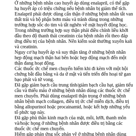
Ở những bệnh nhân cao huyết áp dùng enalapril, có thể gặp
hạ huyết áp có triệu chứng nếu bệnh nhân bị giảm thể tích.
Enalapril phải được dùng cẩn thận ở những bệnh nhân tắt van
thất trái và bộ phận bơm máu và tránh dùng trong những
trường hợp sốc do tim và tắt nghẽn về mặt huyết động học.
Trong những trường hợp suy thận phải điều chỉnh liều khởi
đầu theo độ thanh thải creatinin của bệnh nhân rồi theo đáp
ứng điều trị của bệnh nhân. Nên kiểm soát thường xuyên kali
và creatinin.
Nguy cơ hạ huyết áp và suy thận tăng ở những bệnh nhân
hẹp động mạch thận hai bên hoặc hẹp động mạch đến một
thận đang hoạt động.
Các thuốc ức chế men chuyển hiếm khi đi kèm với một hội
chứng bắt đầu bằng và da ứ mật và tiến triển đến hoại tử gan
bạo phát và tử vong.
Đã gặp giảm bạch cầu trung tính/giảm bạch cầu hạt, giảm tiểu
cầu và thiếu máu ở những bệnh nhân dùng các thuốc ức chế
men chuyển. Phải dùng enalapril thận trọng ở những bệnh
nhân bệnh mạch collagen, điều trị ức chế miễn dịch, điều trị
bằng allopurinol hoặc procainamid, hoặc kết hợp những yếu
tố phức tạp này.
Đã gặp phù thần kinh mạch của mặt, môi, lưỡi, thanh môn
và/hoặc họng ở những bệnh nhân được điều trị bằng các
thuốc ức chế men chuyển.
Hiếm gặp phản ứng sốc phản vệ ở những bệnh nhân dùng