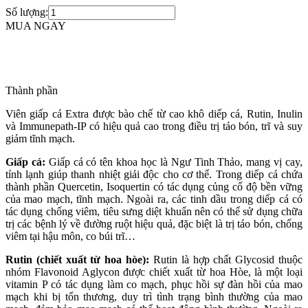
Số lượng:
MUA NGAY
Thành phần
Viên giấp cá Extra được bào chế từ cao khô diếp cá, Rutin, Inulin
và Immunepath-IP có hiệu quả cao trong điều trị táo bón, trĩ và suy
giảm tĩnh mạch.
Giấp cá:
Giấp cá có tên khoa học là Ngư Tinh Thảo, mang vị cay,
tính lạnh giúp thanh nhiệt giải độc cho cơ thể. Trong diếp cá chứa
thành phần Quercetin, Isoquertin có tác dụng củng cố độ bền vững
của mao mạch, tĩnh mạch. Ngoài ra, các tinh dầu trong diếp cá có
tác dụng chống viêm, tiêu sưng diệt khuẩn nên có thể sử dụng chữa
trị các bệnh lý về đường ruột hiệu quả, đặc biệt là trị táo bón, chống
viêm tại hậu môn, co búi trĩ…
Rutin (chiết xuất từ hoa hòe):
Rutin là hợp chất Glycosid thuộc
nhóm Flavonoid Aglycon được chiết xuất từ hoa Hòe, là một loại
vitamin P có tác dụng làm co mạch, phục hồi sự đàn hồi của mao
mạch khi bị tổn thương, duy trì tình trạng bình thường của mao