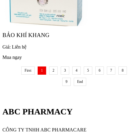
BẢO KHÍ KHANG
Giá:
Liên hệ
Mua ngay
First
1
2
3
4
5
6
7
8
9
End
ABC PHARMACY
CÔNG TY TNHH ABC PHARMACARE