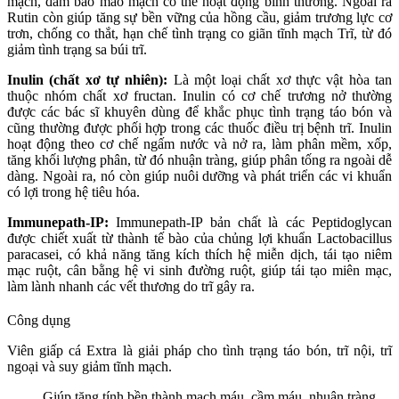
mạch, đảm bảo mao mạch có thể hoạt động bình thường. Ngoài ra
Rutin còn giúp tăng sự bền vững của hồng cầu, giảm trương lực cơ
trơn, chống co thắt, hạn chế tình trạng co giãn tĩnh mạch Trĩ, từ đó
giảm tình trạng sa búi trĩ.
Inulin (chất xơ tự nhiên):
Là một loại chất xơ thực vật hòa tan
thuộc nhóm chất xơ fructan. Inulin có cơ chế trương nở thường
được các bác sĩ khuyên dùng để khắc phục tình trạng táo bón và
cũng thường được phối hợp trong các thuốc điều trị bệnh trĩ. Inulin
hoạt động theo cơ chế ngấm nước và nở ra, làm phân mềm, xốp,
tăng khối lượng phân, từ đó nhuận tràng, giúp phân tống ra ngoài dễ
dàng. Ngoài ra, nó còn giúp nuôi dưỡng và phát triển các vi khuẩn
có lợi trong hệ tiêu hóa.
Immunepath-IP:
Immunepath-IP bản chất là các Peptidoglycan
được chiết xuất từ thành tế bào của chủng lợi khuẩn Lactobacillus
paracasei, có khả năng tăng kích thích hệ miễn dịch, tái tạo niêm
mạc ruột, cân bằng hệ vi sinh đường ruột, giúp tái tạo miên mạc,
làm lành nhanh các vết thương do trĩ gây ra.
Công dụng
Viên giấp cá Extra là giải pháp cho tình trạng táo bón, trĩ nội, trĩ
ngoại và suy giảm tĩnh mạch.
Giúp tăng tính bền thành mạch máu, cầm máu, nhuận tràng…