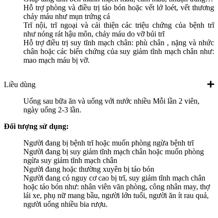
Hỗ trợ phòng và điều trị táo bón hoặc vết lở loét, vết thương
chảy máu như mụn trứng cá
Trĩ nội, trĩ ngoại và cải thiện các triệu chứng của bệnh trĩ
như nóng rát hậu môn, chảy máu do vỡ búi trĩ
Hỗ trợ điều trị suy tĩnh mạch chân: phù chân , nặng và nhức
chân hoặc các biến chứng của suy giảm tĩnh mạch chân như:
mao mạch máu bị vỡ.
Liều dùng
Uống sau bữa ăn và uống với nước nhiều Mỗi lần 2 viên,
ngày uống 2-3 lần.
Đối tượng sử dụng:
Người đang bị bệnh trĩ hoặc muốn phòng ngừa bệnh trĩ
Người đang bị suy giảm tĩnh mạch chân hoặc muốn phòng
ngừa suy giảm tĩnh mạch chân
Người đang hoặc thường xuyên bị táo bón
Người đang có nguy cơ cao bị trĩ, suy giảm tĩnh mạch chân
hoặc táo bón như: nhân viên văn phòng, công nhân may, thợ
lái xe, phụ nữ mang bầu, người lớn tuổi, người ăn ít rau quả,
người uống nhiều bia rượu.