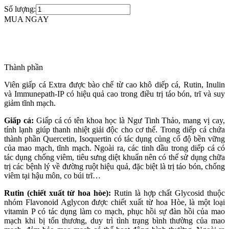
Số lượng:
MUA NGAY
Thành phần
Viên giấp cá Extra được bào chế từ cao khô diếp cá, Rutin, Inulin
và Immunepath-IP có hiệu quả cao trong điều trị táo bón, trĩ và suy
giảm tĩnh mạch.
Giấp cá:
Giấp cá có tên khoa học là Ngư Tinh Thảo, mang vị cay,
tính lạnh giúp thanh nhiệt giải độc cho cơ thể. Trong diếp cá chứa
thành phần Quercetin, Isoquertin có tác dụng củng cố độ bền vững
của mao mạch, tĩnh mạch. Ngoài ra, các tinh dầu trong diếp cá có
tác dụng chống viêm, tiêu sưng diệt khuẩn nên có thể sử dụng chữa
trị các bệnh lý về đường ruột hiệu quả, đặc biệt là trị táo bón, chống
viêm tại hậu môn, co búi trĩ…
Rutin (chiết xuất từ hoa hòe):
Rutin là hợp chất Glycosid thuộc
nhóm Flavonoid Aglycon được chiết xuất từ hoa Hòe, là một loại
vitamin P có tác dụng làm co mạch, phục hồi sự đàn hồi của mao
mạch khi bị tổn thương, duy trì tình trạng bình thường của mao