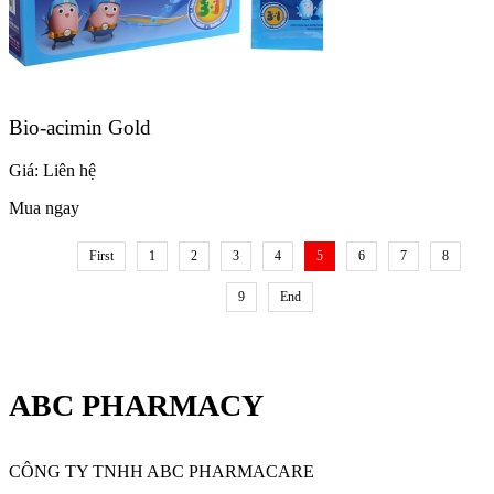
Bio-acimin Gold
Giá:
Liên hệ
Mua ngay
First
1
2
3
4
5
6
7
8
9
End
ABC PHARMACY
CÔNG TY TNHH ABC PHARMACARE