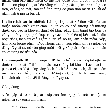
mạch, đảm bảo mao mạch có thể hoạt động bình thường. Ngoài ra
Rutin còn giúp tăng sự bền vững của hồng cầu, giảm trương lực cơ
trơn, chống co thắt, hạn chế tình trạng co giãn tĩnh mạch Trĩ, từ đó
giảm tình trạng sa búi trĩ.
Inulin (chất xơ tự nhiên):
Là một loại chất xơ thực vật hòa tan
thuộc nhóm chất xơ fructan. Inulin có cơ chế trương nở thường
được các bác sĩ khuyên dùng để khắc phục tình trạng táo bón và
cũng thường được phối hợp trong các thuốc điều trị bệnh trĩ. Inulin
hoạt động theo cơ chế ngấm nước và nở ra, làm phân mềm, xốp,
tăng khối lượng phân, từ đó nhuận tràng, giúp phân tống ra ngoài dễ
dàng. Ngoài ra, nó còn giúp nuôi dưỡng và phát triển các vi khuẩn
có lợi trong hệ tiêu hóa.
Immunepath-IP:
Immunepath-IP bản chất là các Peptidoglycan
được chiết xuất từ thành tế bào của chủng lợi khuẩn Lactobacillus
paracasei, có khả năng tăng kích thích hệ miễn dịch, tái tạo niêm
mạc ruột, cân bằng hệ vi sinh đường ruột, giúp tái tạo miên mạc,
làm lành nhanh các vết thương do trĩ gây ra.
Công dụng
Viên giấp cá Extra là giải pháp cho tình trạng táo bón, trĩ nội, trĩ
ngoại và suy giảm tĩnh mạch.
Giúp tăng tính bền thành mạch máu, cầm máu, nhuận tràng…