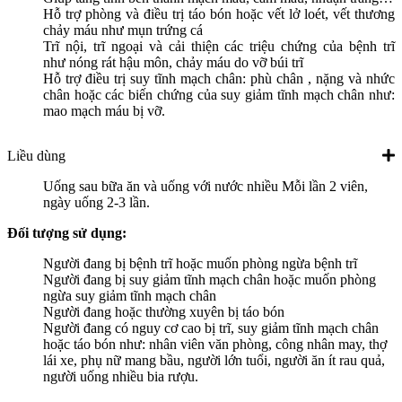
Hỗ trợ phòng và điều trị táo bón hoặc vết lở loét, vết thương
chảy máu như mụn trứng cá
Trĩ nội, trĩ ngoại và cải thiện các triệu chứng của bệnh trĩ
như nóng rát hậu môn, chảy máu do vỡ búi trĩ
Hỗ trợ điều trị suy tĩnh mạch chân: phù chân , nặng và nhức
chân hoặc các biến chứng của suy giảm tĩnh mạch chân như:
mao mạch máu bị vỡ.
Liều dùng
Uống sau bữa ăn và uống với nước nhiều Mỗi lần 2 viên,
ngày uống 2-3 lần.
Đối tượng sử dụng:
Người đang bị bệnh trĩ hoặc muốn phòng ngừa bệnh trĩ
Người đang bị suy giảm tĩnh mạch chân hoặc muốn phòng
ngừa suy giảm tĩnh mạch chân
Người đang hoặc thường xuyên bị táo bón
Người đang có nguy cơ cao bị trĩ, suy giảm tĩnh mạch chân
hoặc táo bón như: nhân viên văn phòng, công nhân may, thợ
lái xe, phụ nữ mang bầu, người lớn tuổi, người ăn ít rau quả,
người uống nhiều bia rượu.