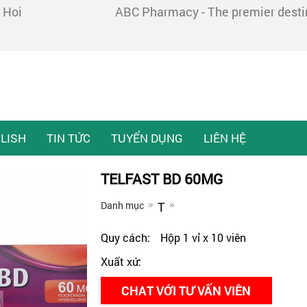
 Hoi
ABC Pharmacy - The premier destina
LISH
TIN TỨC
TUYỂN DỤNG
LIÊN HỆ
TELFAST BD 60MG
Danh mục
T
Quy cách:
Hộp 1 vỉ x 10 viên
Xuất xứ:
CHAT VỚI TƯ VẤN VIÊN