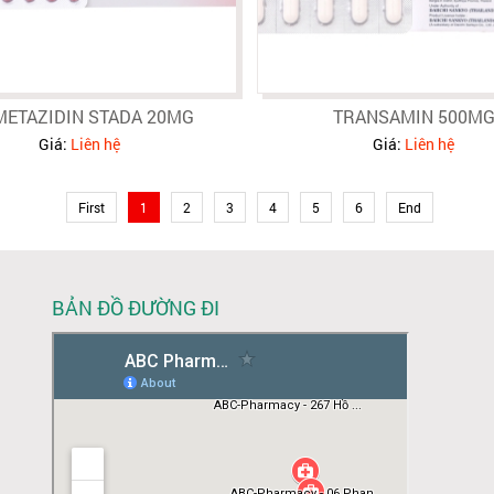
METAZIDIN STADA 20MG
TRANSAMIN 500M
Giá:
Liên hệ
Giá:
Liên hệ
First
1
2
3
4
5
6
End
BẢN ĐỒ ĐƯỜNG ĐI