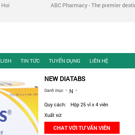
 Hoi
ABC Pharmacy - The premier destina
LISH
TIN TỨC
TUYỂN DỤNG
LIÊN HỆ
NEW DIATABS
Danh mục
N
Quy cách:
Hộp 25 vỉ x 4 viên
Xuất xứ:
CHAT VỚI TƯ VẤN VIÊN