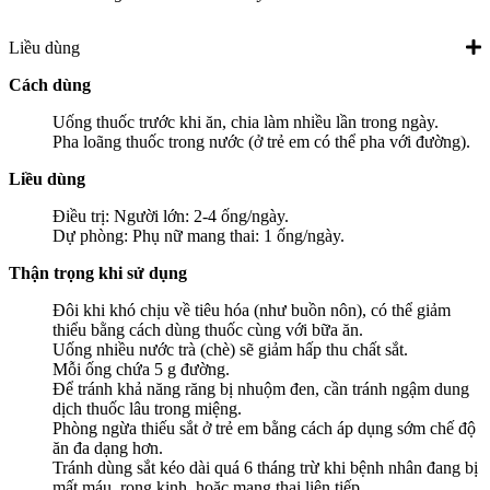
Liều dùng
Cách dùng
Uống thuốc trước khi ăn, chia làm nhiều lần trong ngày.
Pha loãng thuốc trong nước (ở trẻ em có thể pha với đường).
Liều dùng
Điều trị: Người lớn: 2-4 ống/ngày.
Dự phòng: Phụ nữ mang thai: 1 ống/ngày.
Thận trọng khi sử dụng
Đôi khi khó chịu về tiêu hóa (như buồn nôn), có thể giảm
thiểu bằng cách dùng thuốc cùng với bữa ăn.
Uống nhiều nước trà (chè) sẽ giảm hấp thu chất sắt.
Mỗi ống chứa 5 g đường.
Để tránh khả năng răng bị nhuộm đen, cần tránh ngậm dung
dịch thuốc lâu trong miệng.
Phòng ngừa thiếu sắt ở trẻ em bằng cách áp dụng sớm chế độ
ăn đa dạng hơn.
Tránh dùng sắt kéo dài quá 6 tháng trừ khi bệnh nhân đang bị
mất máu, rong kinh, hoặc mang thai liên tiếp.