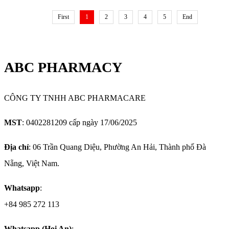
First
1
2
3
4
5
End
ABC PHARMACY
CÔNG TY TNHH ABC PHARMACARE
MST
: 0402281209 cấp ngày 17/06/2025
Địa chỉ
: 06 Trần Quang Diệu, Phường An Hải, Thành phố Đà
Nẵng, Việt Nam.
Whatsapp
:
+84 985 272 113
Whatsapp (Hoi An)
: