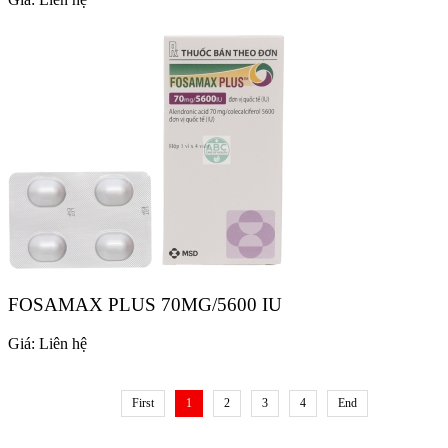
FOSAMAX PLUS 70MG/5600 IU
Giá:
Liên hệ
First
1
2
3
4
End