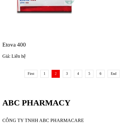
Etova 400
Giá:
Liên hệ
First
1
2
3
4
5
6
End
ABC PHARMACY
CÔNG TY TNHH ABC PHARMACARE