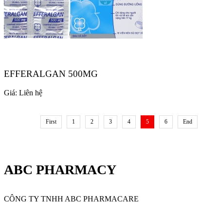
EFFERALGAN 500MG
Giá:
Liên hệ
First
1
2
3
4
5
6
End
ABC PHARMACY
CÔNG TY TNHH ABC PHARMACARE