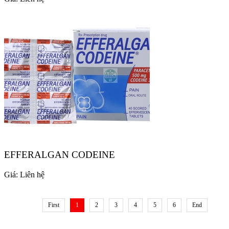
EFFERALGAN CODEINE
Giá:
Liên hệ
First
1
2
3
4
5
6
End