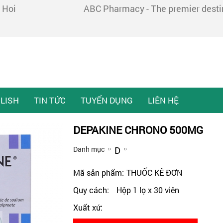
 Hoi
ABC Pharmacy - The premier destina
LISH
TIN TỨC
TUYỂN DỤNG
LIÊN HỆ
DEPAKINE CHRONO 500MG
Danh mục
D
Mã sản phẩm:
THUỐC KÊ ĐƠN
Quy cách:
Hộp 1 lọ x 30 viên
Xuất xứ: