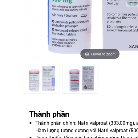
Hover to zoom
Thành phần
Thành phần chính: Natri valproat (333,00mg), 
Hàm lượng tương đương với Natri valproat (50
Dạng thuốc: Viên nén bao phim phóng thích ké