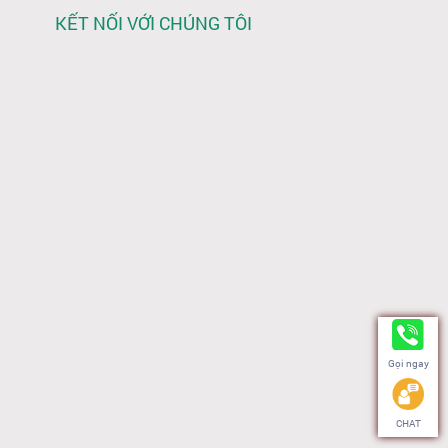
KẾT NỐI VỚI CHÚNG TÔI
Gọi ngay
Kakao Talk
Messenger
WhatsApp
Instagram
CHAT
Zalo