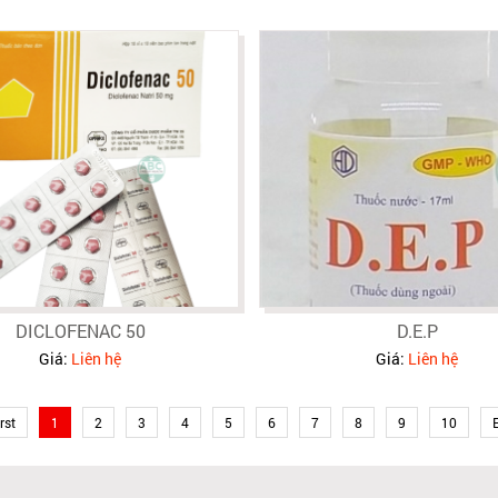
DICLOFENAC 50
D.E.P
Giá:
Liên hệ
Giá:
Liên hệ
rst
1
2
3
4
5
6
7
8
9
10