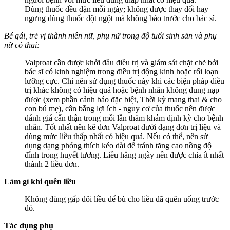
Dùng thuốc đều đặn mỗi ngày; không được thay đổi hay
ngưng dùng thuốc đột ngột mà không báo trước cho bác sĩ.
Bé gái, trẻ vị thành niên nữ, phụ nữ trong độ tuổi sinh sản và phụ
nữ có thai:
Valproat cần được khởi đầu điều trị và giám sát chặt chẽ bởi
bác sĩ có kinh nghiệm trong điều trị động kinh hoặc rối loạn
lưỡng cực. Chỉ nên sử dụng thuốc này khi các biện pháp điều
trị khác không có hiệu quả hoặc bệnh nhân không dung nạp
được (xem phần cảnh báo đặc biệt, Thời kỳ mang thai & cho
con bú mẹ), cân bằng lợi ích - nguy cơ của thuốc nên được
đánh giá cẩn thận trong mỗi lần thăm khám định kỳ cho bệnh
nhân. Tốt nhất nên kê đơn Valproat dưới dạng đơn trị liệu và
dùng mức liều thấp nhất có hiệu quả. Nếu có thể, nên sử
dụng dạng phóng thích kéo dài để tránh tăng cao nồng độ
đỉnh trong huyết tương. Liều hằng ngày nên được chia ít nhất
thành 2 liều đơn.
Làm gì khi quên liều
Không dùng gấp đôi liều để bù cho liều đã quên uống trước
đó.
Tác dụng phụ