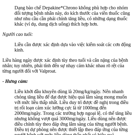
Dạng bào chế Depakine*Chrono không phù hợp cho nhóm
đối tượng bệnh nhân này, do kích thước của viên thuốc cũng
như nhu cầu cần phải chỉnh tăng liều, có những dạng thuốc
khác (ví dụ, dung dịch uống) thích hợp hơn.
Người cao tuổi:
Liều cần được xác định dựa vào việc kiểm soát các cơn động
kinh.
Liều hàng ngày được xác định tùy theo tuổi và cân nặng của bệnh
nhân; tuy nhiên, phải tính đến sự nhạy cảm khác nhau rõ rệt của
từng người đối với Valproat.
- Hưng cảm:
Liều khởi đầu khuyên dùng là 20mg/kg/ngày. Nên nhanh
chóng tăng liều để đạt được hiệu quả lâm sàng mong muốn
với mức liều thấp nhất. Liều duy trì được đề nghị trong điều
trị rối loạn cảm xúc lưỡng cực là từ 1000mg đến
2000mg/ngày. Trong các trường hợp ngoại lệ, có thể tăng liều
nhưng không vượt quá 3000mg/ngày. Liều dùng nên được
điều chỉnh tùy theo đáp ứng lâm sàng của từng người bệnh.
Điều trị dự phòng nên được thiết lập theo đáp ứng của từng
người bệnh với mức liều dùng thấp nhất có hiệu quả.