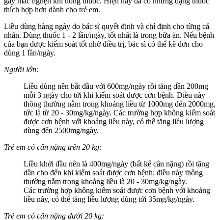
gây mắc nghẹn khi uống thuốc. Hiện nay đã có những dạng thuốc
thích hợp hơn dành cho trẻ em.
Liều dùng hàng ngày do bác sĩ quyết định và chỉ định cho từng cá
nhân. Dùng thuốc 1 - 2 lần/ngày, tốt nhất là trong bữa ăn. Nếu bệnh
của bạn được kiểm soát tốt nhờ điều trị, bác sĩ có thể kê đơn cho
dùng 1 lần/ngày.
Người lớn:
Liều dùng nên bắt đầu với 600mg/ngày rồi tăng dần 200mg
mỗi 3 ngày cho tới khi kiểm soát được cơn bệnh. Điều này
thông thường nằm trong khoảng liều từ 1000mg đến 2000mg,
tức là từ 20 - 30mg/kg/ngày. Các trường hợp không kiểm soát
được cơn bệnh với khoảng liều này, có thể tăng liều lượng
dùng đến 2500mg/ngày.
Trẻ em có cân nặng trên 20 kg:
Liều khởi đầu nên là 400mg/ngày (bất kể cân nặng) rồi tăng
dần cho đến khi kiểm soát được cơn bệnh; điều này thông
thường nằm trong khoảng liều là 20 - 30mg/kg/ngày.
Các trường hợp không kiểm soát được cơn bệnh với khoảng
liều này, có thể tăng liều lượng dùng tới 35mg/kg/ngày.
Trẻ em có cân nặng dưới 20 kg: