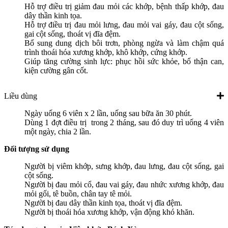
Hỗ trợ điều trị giảm đau mỏi các khớp, bệnh thấp khớp, đau
dây thần kinh tọa.
Hỗ trợ điều trị đau mỏi lưng, đau mỏi vai gáy, đau cột sống,
gai cột sống, thoát vị đĩa đệm.
Bổ sung dung dịch bôi trơn, phòng ngừa và làm chậm quá
trình thoái hóa xương khớp, khô khớp, cứng khớp.
Giúp tăng cường sinh lực: phục hồi sức khỏe, bổ thận can,
kiện cường gân cốt.
Liều dùng
Ngày uống 6 viên x 2 lần, uống sau bữa ăn 30 phút.
Dùng 1 đợt điều trị trong 2 tháng, sau đó duy trì uống 4 viên
một ngày, chia 2 lần.
Đối tượng sử dụng
Người bị viêm khớp, sưng khớp, đau lưng, đau cột sống, gai
cột sống.
Người bị đau mỏi cổ, đau vai gáy, đau nhức xương khớp, đau
mỏi gối, tê buồn, chân tay tê mỏi.
Người bị đau dây thần kinh tọa, thoát vị đĩa đệm.
Người bị thoái hóa xương khớp, vận động khó khăn.