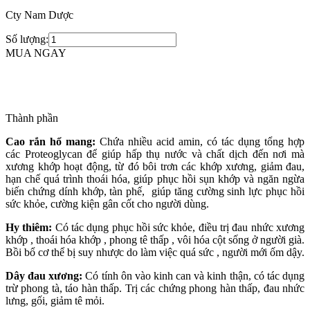
Cty Nam Dược
Số lượng:
MUA NGAY
Thành phần
Cao rắn hổ mang:
Chứa nhiều acid amin, có tác dụng tổng hợp
các Proteoglycan để giúp hấp thụ nước và chất dịch đến nơi mà
xương khớp hoạt động, từ đó bôi trơn các khớp xương, giảm đau,
hạn chế quá trình thoái hóa, giúp phục hồi sụn khớp và ngăn ngừa
biến chứng dính khớp, tàn phế, giúp tăng cường sinh lực phục hồi
sức khỏe, cường kiện gân cốt cho người dùng.
Hy thiêm:
Có tác dụng phục hồi sức khỏe, điều trị đau nhức xương
khớp , thoái hóa khớp , phong tê thấp , vôi hóa cột sống ở người già.
Bồi bổ cơ thể bị suy nhược do làm việc quá sức , người mới ốm dậy.
Dây đau xương:
Có tính ôn vào kinh can và kinh thận, có tác dụng
trừ phong tà, táo hàn thấp. Trị các chứng phong hàn thấp, đau nhức
lưng, gối, giảm tê mỏi.