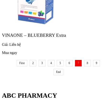
VINAONE – BLUEBERRY Extra
Giá:
Liên hệ
Mua ngay
First
2
3
4
5
6
7
8
9
End
ABC PHARMACY