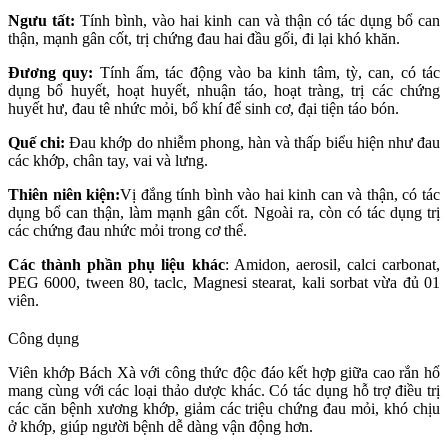
Ngưu tất:
Tính bình, vào hai kinh can và thận có tác dụng bổ can
thận, mạnh gân cốt, trị chứng đau hai đầu gối, đi lại khó khăn.
Đương quy:
Tính ấm, tác động vào ba kinh tâm, tỳ, can, có tác
dụng bổ huyết, hoạt huyết, nhuận táo, hoạt tràng, trị các chứng
huyết hư, đau tê nhức mỏi, bổ khí để sinh cơ, đại tiện táo bón.
Quế chi:
Ðau khớp do nhiễm phong, hàn và thấp biểu hiện như đau
các khớp, chân tay, vai và lưng.
Thiên niên kiện:
Vị đắng tính bình vào hai kinh can và thận, có tác
dụng bổ can thận, làm mạnh gân cốt. Ngoài ra, còn có tác dụng trị
các chứng đau nhức mỏi trong cơ thể.
Các thành phần phụ liệu khác
: Amidon, aerosil, calci carbonat,
PEG 6000, tween 80, taclc, Magnesi stearat, kali sorbat vừa đủ 01
viên.
Công dụng
Viên khớp Bách Xà với công thức độc đáo kết hợp giữa cao rắn hổ
mang cùng với các loại thảo dược khác. Có tác dụng hỗ trợ điều trị
các căn bệnh xương khớp, giảm các triệu chứng đau mỏi, khó chịu
ở khớp, giúp người bệnh dễ dàng vận động hơn.