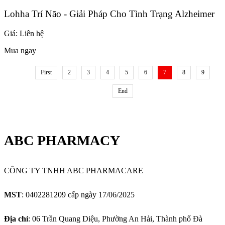
Lohha Trí Não - Giải Pháp Cho Tình Trạng Alzheimer
Giá:
Liên hệ
Mua ngay
First
2
3
4
5
6
7
8
9
End
ABC PHARMACY
CÔNG TY TNHH ABC PHARMACARE
MST
: 0402281209 cấp ngày 17/06/2025
Địa chỉ
: 06 Trần Quang Diệu, Phường An Hải, Thành phố Đà