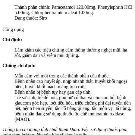
Thành phần chính:
Paracetamol 120.00mg, Phenylephrin HCl
5.00mg, Chlorpheniramin maleat 1.00mg.
Dạng thuốc: Siro
Công dụng
Chỉ định:
Làm giảm các triệu chứng cảm thông thường nghẹt mũi, hạ
sốt, giảm đau và viêm mũi dị ứng.
Chống chỉ định:
Mẫn cảm với một trong các thành phần của thuốc.
Bệnh nhân cao huyết áp, nhịp nhanh thất, huyết khối ngoại
biên, huyết khối mạch màng treo ruột.
Bệnh nhân bị bệnh tụy hay gan cấp tính.
Trẻ sơ sinh, trẻ đẻ non, phụ nữ có thai và cho con bú, bệnh
glaucom góc hẹp, loét tiêu hóa, triệu chứng phì đại tuyến tiền
liệt, bệnh hen suyễn, tắc cổ bàng quang, tắc môn vị - tá tràng,
bệnh nhân đang sử dụng thuốc ức chế monoamin oxidase
(MAO).
Thông tin chỉ mang tính chất tham khảo. Việc sử dụng thuốc phải
tuân theo hướng dẫn của bác sĩ chuyên môn.