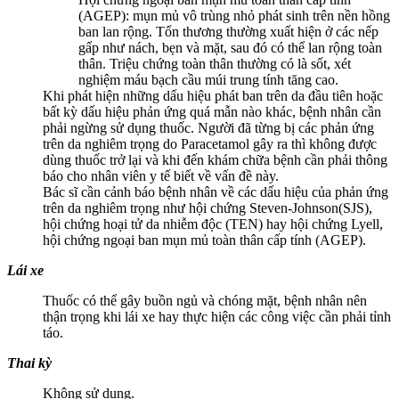
(AGEP): mụn mủ vô trùng nhỏ phát sinh trên nền hồng
ban lan rộng. Tổn thương thường xuất hiện ở các nếp
gấp như nách, bẹn và mặt, sau đó có thể lan rộng toàn
thân. Triệu chứng toàn thân thường có là sốt, xét
nghiệm máu bạch cầu múi trung tính tăng cao.
Khi phát hiện những dấu hiệu phát ban trên da đầu tiên hoặc
bất kỳ dấu hiệu phản ứng quá mẫn nào khác, bệnh nhân cần
phải ngừng sử dụng thuốc. Người đã từng bị các phản ứng
trên da nghiêm trọng do Paracetamol gây ra thì không được
dùng thuốc trở lại và khi đến khám chữa bệnh cần phải thông
báo cho nhân viên y tế biết về vấn đề này.
Bác sĩ cần cảnh báo bệnh nhân về các dấu hiệu của phản ứng
trên da nghiêm trọng như hội chứng Steven-Johnson(SJS),
hội chứng hoại tử da nhiễm độc (TEN) hay hội chứng Lyell,
hội chứng ngoại ban mụn mủ toàn thân cấp tính (AGEP).
Lái xe
Thuốc có thể gây buồn ngủ và chóng mặt, bệnh nhân nên
thận trọng khi lái xe hay thực hiện các công việc cần phải tỉnh
táo.
Thai kỳ
Không sử dụng.