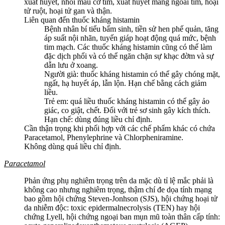
xuất huyết, nhồi máu cơ tim, xuất huyết màng ngoài tim, hoại
tử ruột, hoại tử gan và thận.
Liên quan đến thuốc kháng histamin
Bệnh nhân bí tiểu bẩm sinh, tiền sử hen phế quản, tăng
áp suất nội nhãn, tuyến giáp hoạt động quá mức, bệnh
tim mạch. Các thuốc kháng histamin cũng có thể làm
đặc dịch phổi và có thể ngăn chặn sự khạc đờm và sự
dẫn lưu ở xoang.
Người già: thuốc kháng histamin có thể gây chóng mặt,
ngất, hạ huyết áp, lẫn lộn. Hạn chế bằng cách giảm
liều.
Trẻ em: quá liều thuốc kháng histamin có thể gây ảo
giác, co giật, chết. Đối với trẻ sơ sinh gây kích thích.
Hạn chế: dùng đúng liều chỉ định.
Cần thận trọng khi phối hợp với các chế phẩm khác có chứa
Paracetamol, Phenylephrine và Chlorpheniramine.
Không dùng quá liều chỉ định.
Paracetamol
Phản ứng phụ nghiêm trọng trên da mặc dù tỉ lệ mắc phải là
không cao nhưng nghiêm trọng, thậm chí đe dọa tính mạng
bao gồm hội chứng Steven-Jonhson (SJS), hội chứng hoại tử
da nhiễm độc: toxic epidermalnecrolysis (TEN) hay hội
chứng Lyell, hội chứng ngoại ban mụn mũ toàn thân cấp tính: