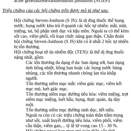
acute generalizedexanthematous pustulosis (AGEP).
Triệu chứng của các hội chứng trên được mô tả như sau:
Hội chứng Steven-Jonhson (S JS): là dị ứng thuốc thể bọng
nước, bọng nước khu trú ở quanh các hốc tự nhiên: mắt, mũi,
miệng, tai, bộ phận sinh dục và hậu môn. Ngoài ra có thể kèm
sốt cao, viêm phổi, rối loạn chức năng gan thận. Chẩn đoán
hội chứng Steven-Jonhson (S JS) khi có ít nhất 2 hốc tự nhiên
bị tổn thương.
Hội chứng hoại tử da nhiễm độc (TEN): là thể dị ứng thuốc
nặng nhất, gồm:
Các tổn thương đa dạng ở da: ban dạng sởi, ban dạng
tinh hồng nhiệt, hồng ban hoặc các bọng nước bùng
nhùng, các tổn thương nhanh chóng lan tỏa khắp
người.
Tổn thương niêm mạc mắt: viêm giác mạc, viêm kết
mạc mủ, loét giác mạc.
Tổn thương niêm mạc đường tiêu hóa: viêm miệng, trợt
niêm mạc miệng, loét hầu, họng, thực quản, dạ dày
ruột.
Tổn thương niêm mạc đường sinh dục, tiết niệu.
Ngoài ra còn có các triệu chứng toàn thân trầm trọng
như sốt, xuất huyết đường tiêu hóa, viêm phổi, viêm
cầu thận, viêm gan,... tỷ lệ tử vong cao 15 - 30 %.
Hội chứng ngoại ban mụn mủ toàn thân cấp tính