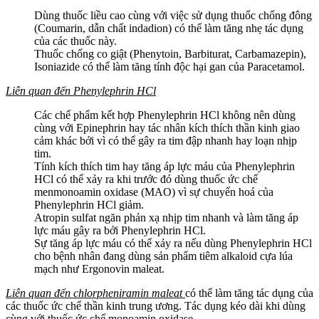
Dùng thuốc liều cao cùng với việc sử dụng thuốc chống đông
(Coumarin, dẫn chất indadion) có thể làm tăng nhẹ tác dụng
của các thuốc này.
Thuốc chống co giật (Phenytoin, Barbiturat, Carbamazepin),
Isoniazide có thể làm tăng tính độc hại gan của Paracetamol.
Liên quan đến Phenylephrin HCl
Các chế phẩm kết hợp Phenylephrin HCl không nên dùng
cùng với Epinephrin hay tác nhân kích thích thần kinh giao
cảm khác bởi vì có thể gây ra tim đập nhanh hay loạn nhịp
tim.
Tính kích thích tim hay tăng áp lực máu của Phenylephrin
HCl có thể xảy ra khi trước đó dùng thuốc ức chế
menmonoamin oxidase (MAO) vì sự chuyển hoá của
Phenylephrin HCl giảm.
Atropin sulfat ngăn phản xạ nhịp tim nhanh và làm tăng áp
lực máu gây ra bởi Phenylephrin HCl.
Sự tăng áp lực máu có thể xảy ra nếu dùng Phenylephrin HCl
cho bệnh nhân đang dùng sản phẩm tiêm alkaloid cựa lúa
mạch như Ergonovin maleat.
Liên quan đến chlorpheniramin maleat
có thể làm tăng tác dụng của
các thuốc ức chế thần kinh trung ương. Tác dụng kéo dài khi dùng
cùng với thuốc ức chế monoamin oxidase.