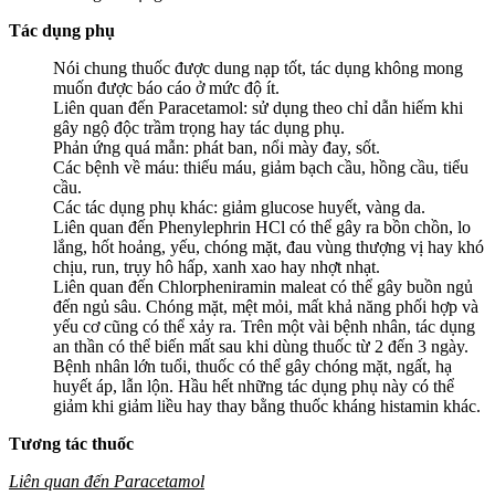
Tác dụng phụ
Nói chung thuốc được dung nạp tốt, tác dụng không mong
muốn được báo cáo ở mức độ ít.
Liên quan đến Paracetamol: sử dụng theo chỉ dẫn hiếm khi
gây ngộ độc trầm trọng hay tác dụng phụ.
Phản ứng quá mẫn: phát ban, nổi mày đay, sốt.
Các bệnh về máu: thiếu máu, giảm bạch cầu, hồng cầu, tiểu
cầu.
Các tác dụng phụ khác: giảm glucose huyết, vàng da.
Liên quan đến Phenylephrin HCl có thể gây ra bồn chồn, lo
lắng, hốt hoảng, yếu, chóng mặt, đau vùng thượng vị hay khó
chịu, run, trụy hô hấp, xanh xao hay nhợt nhạt.
Liên quan đến Chlorpheniramin maleat có thể gây buồn ngủ
đến ngủ sâu. Chóng mặt, mệt mỏi, mất khả năng phối hợp và
yếu cơ cũng có thể xảy ra. Trên một vài bệnh nhân, tác dụng
an thần có thể biến mất sau khi dùng thuốc từ 2 đến 3 ngày.
Bệnh nhân lớn tuổi, thuốc có thể gây chóng mặt, ngất, hạ
huyết áp, lẫn lộn. Hầu hết những tác dụng phụ này có thể
giảm khi giảm liều hay thay bằng thuốc kháng histamin khác.
Tương tác thuốc
Liên quan đến Paracetamol