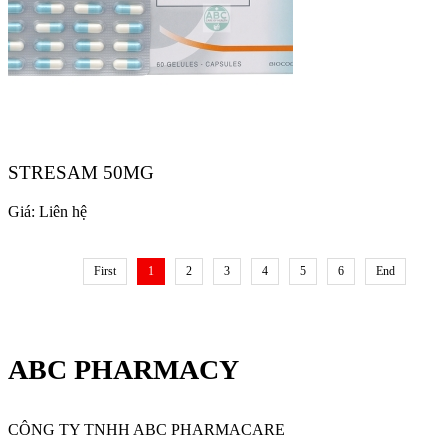
STRESAM 50MG
Giá:
Liên hệ
First
1
2
3
4
5
6
End
ABC PHARMACY
CÔNG TY TNHH ABC PHARMACARE