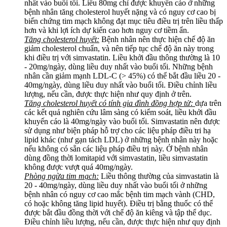
nhất vào buổi tối. Liều 80mg chỉ được khuyến cáo ở những
bệnh nhân tăng cholesterol huyết nặng và có nguy cơ cao bị
biến chứng tim mạch không đạt mục tiêu điều trị trên liều thấp
hơn và khi lợi ích dự kiến cao hơn nguy cơ tiềm ẩn.
Tăng cholesterol huyết:
Bệnh nhân nên thực hiện chế độ ăn
giảm cholesterol chuẩn, và nên tiếp tục chế độ ăn này trong
khi điều trị với simvastatin. Liều khởi đầu thông thường là 10
- 20mg/ngày, dùng liều duy nhất vào buổi tối. Những bệnh
nhân cần giảm mạnh LDL-C (> 45%) có thể bắt đầu liều 20 -
40mg/ngày, dùng liều duy nhất vào buổi tối. Điều chỉnh liều
lượng, nếu cần, được thực hiện như quy định ở trên.
Tăng cholesterol huyết có tính gia đình đồng hợp tử:
dựa trên
các kết quả nghiên cứu lâm sàng có kiểm soát, liều khởi đầu
khuyến cáo là 40mg/ngày vào buổi tối. Simvastatin nên được
sử dụng như biện pháp hỗ trợ cho các liệu pháp điều tri hạ
lipid khác (như gạn tách LDL) ở những bệnh nhân này hoặc
nếu không có sẵn các liệu pháp điều trị này. Ở bệnh nhân
dùng đồng thời lomitapid với simvastatin, liều simvastatin
không được vượt quá 40mg/ngày.
Phòng ngừa tim mạch:
Liều thông thường của simvastatin là
20 - 40mg/ngày, dùng liều duy nhất vào buổi tối ở những
bệnh nhân có nguy cơ cao mắc bệnh tim mạch vành (CHD,
có hoặc không tăng lipid huyết). Điều trị bằng thuốc có thể
được bắt đầu đồng thời với chế độ ăn kiêng và tập thể dục.
Điều chỉnh liều lượng, nếu cần, được thực hiện như quy định