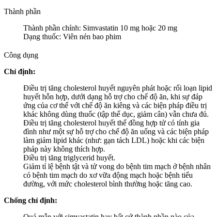
Thành phần
Thành phần chính: Simvastatin 10 mg hoặc 20 mg
Dạng thuốc: Viên nén bao phim
Công dụng
Chỉ định:
Điều trị tăng cholesterol huyết nguyên phát hoặc rối loạn lipid
huyết hỗn hợp, dưới dạng hỗ trợ cho chế độ ăn, khi sự đáp
ứng của cơ thể với chế độ ăn kiêng và các biện pháp điều trị
khác không dùng thuốc (tập thể dục, giảm cân) vẫn chưa đủ.
Điều trị tăng cholesterol huyết thể đồng hợp tử có tính gia
đình như một sự hỗ trợ cho chế độ ăn uống và các biện pháp
làm giảm lipid khác (như: gạn tách LDL) hoặc khi các biện
pháp này không thích hợp.
Điều trị tăng triglycerid huyết.
Giảm tỉ lệ bệnh tật và tử vong do bệnh tim mạch ở bệnh nhân
có bệnh tim mạch do xơ vữa động mạch hoặc bệnh tiểu
đường, với mức cholesterol bình thường hoặc tăng cao.
Chống chỉ định:
Quá mẫn với simvastatin hay bất cứ thành phần nào của