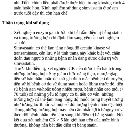
nhi. Điều chỉnh liều phải được thực hiện trong khoảng cách 4
tuần hoặc hơn. Kinh nghiệm sử dụng simvastatin ở trẻ em
trước tuổi dậy thì còn hạn chế.
Thận trọng khi sử dụng
Xét nghiệm enzym gan trước khi bắt đầu điều trị bằng statin
và trong trường hợp chỉ định lâm sàng yêu cầu xét nghiệm
sau đó.
Simvastatin có thể làm tăng nồng độ creatin kinase và
transaminase, cần lưu ý là tình trạng này khác biệt với chẩn
đoán đau ngực ở những bệnh nhân đang được điều trị với
simvastatin.
Trước khi điều trị, xét nghiệm CK nên được tiến hành trong
những trường hợp: Suy giảm chức năng thận, nhược giáp,
tiền sử bản thân hoặc tiền sử gia đình mắc bệnh cơ di truyền,
tiền sử bị bệnh cơ do sử dụng statin hoặc fibrat trước đó, tiền
sử bệnh gan và/hoặc uống nhiều rượu, bệnh nhân cao tuổi (>
70 tuổi) có những yếu tố nguy cơ bị tiêu cơ vân, những
trường hợp có thể làm tăng nồng độ thuốc trong huyết tương
như tương tác thuốc và một số đối tượng bệnh nhân đặc biệt.
Trong những trường hợp này nên cân nhắc lợi ích/nguy cơ và
theo dõi bệnh nhân trên lâm sàng khi điều trị bằng statin. Nếu
kết quả xét nghiệm CK > 5 lần giới hạn trên của mức bình
thường, không nên bắt đầu điều trị bằng statin.