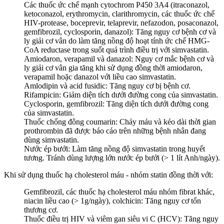
Các thuốc ức chế mạnh cytochrom P450 3A4 (itraconazol,
ketoconazol, erythromycin, clarithromycin, các thuốc ức chế
HIV-protease, boceprevir, telaprevir, nefazodon, posaconazol,
gemfibrozil, cyclosporin, danazol): Tăng nguy cơ bệnh cơ và
ly giải cơ vân do làm tăng nồng độ hoạt tính ức chế HMG-
CoA reductase trong suốt quá trình điều trị với simvastatin.
Amiodaron, verapamil và danazol: Nguy cơ mắc bệnh cơ và
ly giải cơ vân gia tăng khi sử dụng đồng thời amiodaron,
verapamil hoặc danazol với liều cao simvastatin.
Amlodipin và acid fusidic: Tăng nguy cơ bị bệnh cơ.
Rifampicin: Giảm diện tích dưới đường cong của simvastatin.
Cyclosporin, gemfibrozil: Tăng diện tích dưới đường cong
của simvastatin.
Thuốc chống đông coumarin: Chảy máu và kéo dài thời gian
prothrombin đã được báo cáo trên những bệnh nhân đang
dùng simvastatin.
Nước ép bưởi: Làm tăng nồng độ simvastatin trong huyết
tương. Tránh dùng lượng lớn nước ép bưởi (> 1 lít Anh/ngày).
Khi sử dụng thuốc hạ cholesterol máu - nhóm statin đồng thời với:
Gemfibrozil, các thuốc hạ cholesterol máu nhóm fibrat khác,
niacin liều cao (> 1g/ngày), colchicin: Tăng nguy cơ tổn
thương cơ.
Thuốc điều trị HIV và viêm gan siêu vi C (HCV): Tăng nguy