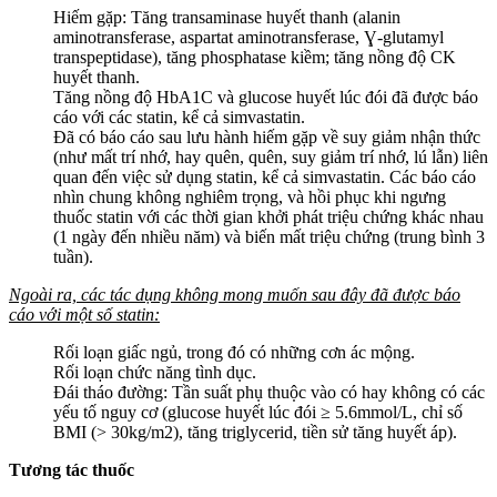
Hiếm gặp: Tăng transaminase huyết thanh (alanin
aminotransferase, aspartat aminotransferase, Ɣ-glutamyl
transpeptidase), tăng phosphatase kiềm; tăng nồng độ CK
huyết thanh.
Tăng nồng độ HbA1C và glucose huyết lúc đói đã được báo
cáo với các statin, kể cả simvastatin.
Đã có báo cáo sau lưu hành hiếm gặp về suy giảm nhận thức
(như mất trí nhớ, hay quên, quên, suy giảm trí nhớ, lú lẫn) liên
quan đến việc sử dụng statin, kể cả simvastatin. Các báo cáo
nhìn chung không nghiêm trọng, và hồi phục khi ngưng
thuốc statin với các thời gian khởi phát triệu chứng khác nhau
(1 ngày đến nhiều năm) và biến mất triệu chứng (trung bình 3
tuần).
Ngoài ra, các tác dụng không mong muốn sau đây đã được báo
cáo với một số statin:
Rối loạn giấc ngủ, trong đó có những cơn ác mộng.
Rối loạn chức năng tình dục.
Đái tháo đường: Tần suất phụ thuộc vào có hay không có các
yếu tố nguy cơ (glucose huyết lúc đói ≥ 5.6mmol/L, chỉ số
BMI (> 30kg/m2), tăng triglycerid, tiền sử tăng huyết áp).
Tương tác thuốc