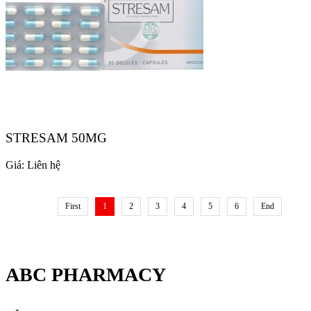
STRESAM 50MG
Giá:
Liên hệ
First
1
2
3
4
5
6
End
ABC PHARMACY