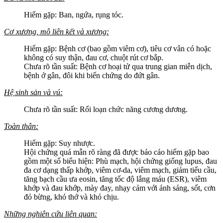
Hiếm gặp: Ban, ngứa, rụng tóc.
Cơ xương, mô liên kết và xương:
Hiếm gặp: Bệnh cơ (bao gồm viêm cơ), tiêu cơ vân có hoặc
không có suy thận, đau cơ, chuột rút cơ bắp.
Chưa rõ tần suất: Bệnh cơ hoại tử qua trung gian miễn dịch,
bệnh ở gân, đôi khi biến chứng do đứt gân.
Hệ sinh sản và vú:
Chưa rõ tần suất: Rối loạn chức năng cương dương.
Toàn thân:
Hiếm gặp: Suy nhược.
Hội chứng quá mẫn rõ ràng đã được báo cáo hiếm gặp bao
gồm một số biểu hiện: Phù mạch, hội chứng giống lupus, đau
đa cơ dạng thấp khớp, viêm cơ-da, viêm mạch, giảm tiểu cầu,
tăng bạch cầu ưa eosin, tăng tốc độ lắng máu (ESR), viêm
khớp và đau khớp, mày đay, nhạy cảm với ánh sáng, sốt, cơn
đỏ bừng, khó thở và khó chịu.
Những nghiên cứu liên quan: