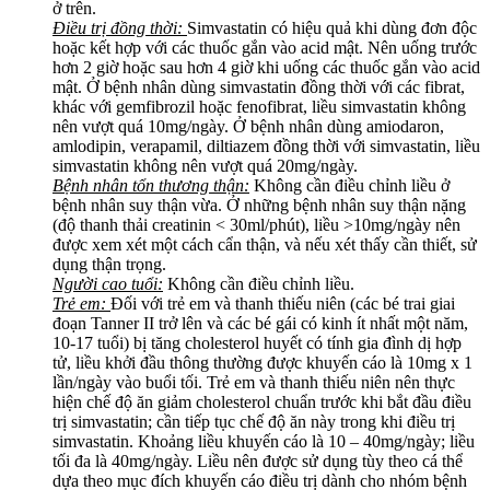
ở trên.
Điều trị đồng thời:
Simvastatin có hiệu quả khi dùng đơn độc
hoặc kết hợp với các thuốc gắn vào acid mật. Nên uống trước
hơn 2 giờ hoặc sau hơn 4 giờ khi uống các thuốc gắn vào acid
mật. Ở bệnh nhân dùng simvastatin đồng thời với các fibrat,
khác với gemfibrozil hoặc fenofibrat, liều simvastatin không
nên vượt quá 10mg/ngày. Ở bệnh nhân dùng amiodaron,
amlodipin, verapamil, diltiazem đồng thời với simvastatin, liều
simvastatin không nên vượt quá 20mg/ngày.
Bệnh nhân tổn thương thận:
Không cần điều chỉnh liều ở
bệnh nhân suy thận vừa. Ở những bệnh nhân suy thận nặng
(độ thanh thải creatinin < 30ml/phút), liều >10mg/ngày nên
được xem xét một cách cẩn thận, và nếu xét thấy cần thiết, sử
dụng thận trọng.
Người cao tuổi:
Không cần điều chỉnh liều.
Trẻ em:
Đối với trẻ em và thanh thiếu niên (các bé trai giai
đoạn Tanner II trở lên và các bé gái có kinh ít nhất một năm,
10-17 tuổi) bị tăng cholesterol huyết có tính gia đình dị hợp
tử, liều khởi đầu thông thường được khuyến cáo là 10mg x 1
lần/ngày vào buổi tối. Trẻ em và thanh thiếu niên nên thực
hiện chế độ ăn giảm cholesterol chuẩn trước khi bắt đầu điều
trị simvastatin; cần tiếp tục chế độ ăn này trong khi điều trị
simvastatin. Khoảng liều khuyến cáo là 10 – 40mg/ngày; liều
tối đa là 40mg/ngày. Liều nên được sử dụng tùy theo cá thể
dựa theo mục đích khuyến cáo điều trị dành cho nhóm bệnh