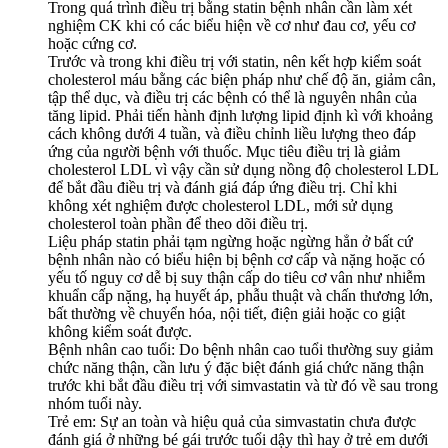
Trong quá trình điều trị bằng statin bệnh nhân cần làm xét
nghiệm CK khi có các biểu hiện về cơ như đau cơ, yếu cơ
hoặc cứng cơ.
Trước và trong khi điều trị với statin, nên kết hợp kiểm soát
cholesterol máu bằng các biện pháp như chế độ ăn, giảm cân,
tập thể dục, và điều trị các bệnh có thể là nguyên nhân của
tăng lipid. Phải tiến hành định lượng lipid định kì với khoảng
cách không dưới 4 tuần, và điều chỉnh liều lượng theo đáp
ứng của người bệnh với thuốc. Mục tiêu điều trị là giảm
cholesterol LDL vì vậy cần sử dụng nồng độ cholesterol LDL
để bắt đầu điều trị và đánh giá đáp ứng điều trị. Chỉ khi
không xét nghiệm được cholesterol LDL, mới sử dụng
cholesterol toàn phần để theo dõi điều trị.
Liệu pháp statin phải tạm ngừng hoặc ngừng hẳn ở bất cứ
bệnh nhân nào có biểu hiện bị bệnh cơ cấp và nặng hoặc có
yếu tố nguy cơ dễ bị suy thận cấp do tiêu cơ vân như nhiễm
khuẩn cấp nặng, hạ huyết áp, phẫu thuật và chấn thương lớn,
bất thường về chuyển hóa, nội tiết, điện giải hoặc co giật
không kiểm soát được.
Bệnh nhân cao tuổi: Do bệnh nhân cao tuổi thường suy giảm
chức năng thận, cần lưu ý đặc biệt đánh giá chức năng thận
trước khi bắt đầu điều trị với simvastatin và từ đó về sau trong
nhóm tuổi này.
Trẻ em: Sự an toàn và hiệu quả của simvastatin chưa được
đánh giá ở những bé gái trước tuổi dậy thì hay ở trẻ em dưới