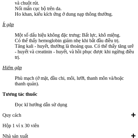
và chuột rút.
Nổi mẩn cục bộ trên da.
Ho khan, kiểu kích ứng ở dung nạp thông thường.
Ít gặp
Một số dấu hiệu không đặc trưng: Bất lực, khô miệng.
Có thể thấy hemoglobin giảm nhẹ khi bắt đầu điều trị.
Tăng kali - huyết, thường là thoáng qua. Có thể thấy tăng urê
- huyết và creatinin - huyết, và hồi phục được khi ngừng điều
trị.
Hiếm gặp
Phù mạch (ở mặt, đầu chi, môi, lưỡi, thanh môn và/hoặc
thanh quản).
Tương tác thuốc
Đọc kĩ hướng dẫn sử dụng
Quy cách
Hộp 1 vỉ x 30 viên
Nhà sản xuất