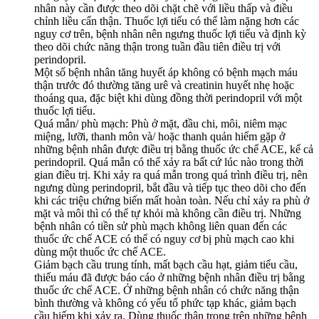
nhân này cần được theo dõi chặt chẽ với liều thấp và điều
chỉnh liều cẩn thận. Thuốc lợi tiểu có thể làm nặng hơn các
nguy cơ trên, bệnh nhân nên ngưng thuốc lợi tiểu và định kỳ
theo dõi chức năng thận trong tuần đầu tiên điều trị với
perindopril.
Một số bệnh nhân tăng huyết áp không có bệnh mạch máu
thận trước đó thường tăng urê và creatinin huyết nhẹ hoặc
thoáng qua, đặc biệt khi dùng đồng thời perindopril với một
thuốc lợi tiểu.
Quá mẫn/ phù mạch: Phù ở mặt, đầu chi, môi, niêm mạc
miệng, lưỡi, thanh môn và/ hoặc thanh quản hiếm gặp ở
những bệnh nhân được điều trị bằng thuốc ức chế ACE, kể cả
perindopril. Quá mẫn có thể xảy ra bất cứ lúc nào trong thời
gian điều trị. Khi xảy ra quá mẫn trong quá trình điều trị, nên
ngưng dùng perindopril, bắt đầu và tiếp tục theo dõi cho đến
khi các triệu chứng biến mất hoàn toàn. Nếu chỉ xảy ra phù ở
mặt và môi thì có thể tự khỏi mà không cần điều trị. Những
bệnh nhân có tiền sử phù mạch không liên quan đến các
thuốc ức chế ACE có thể có nguy cơ bị phù mạch cao khi
dùng một thuốc ức chế ACE.
Giảm bạch cầu trung tính, mất bạch cầu hạt, giảm tiểu cầu,
thiếu máu đã được báo cáo ở những bệnh nhân điều trị bằng
thuốc ức chế ACE. Ở những bệnh nhân có chức năng thận
bình thường và không có yếu tố phức tạp khác, giảm bạch
cầu hiếm khi xảy ra. Dùng thuốc thận trọng trên những bệnh