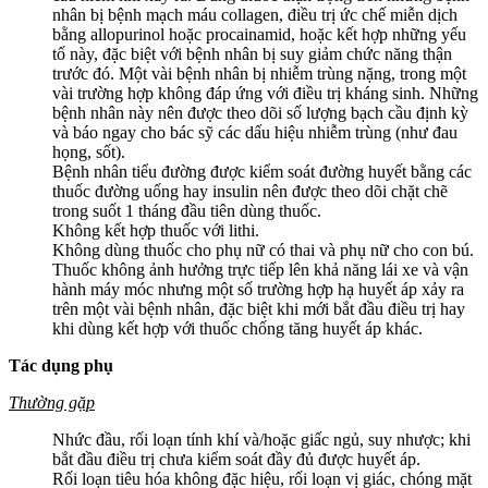
nhân bị bệnh mạch máu collagen, điều trị ức chế miễn dịch
bằng allopurinol hoặc procainamid, hoặc kết hợp những yếu
tố này, đặc biệt với bệnh nhân bị suy giảm chức năng thận
trước đó. Một vài bệnh nhân bị nhiễm trùng nặng, trong một
vài trường hợp không đáp ứng với điều trị kháng sinh. Những
bệnh nhân này nên được theo dõi số lượng bạch cầu định kỳ
và báo ngay cho bác sỹ các dấu hiệu nhiễm trùng (như đau
họng, sốt).
Bệnh nhân tiểu đường được kiểm soát đường huyết bằng các
thuốc đường uống hay insulin nên được theo dõi chặt chẽ
trong suốt 1 tháng đầu tiên dùng thuốc.
Không kết hợp thuốc với lithi.
Không dùng thuốc cho phụ nữ có thai và phụ nữ cho con bú.
Thuốc không ảnh hưởng trực tiếp lên khả năng lái xe và vận
hành máy móc nhưng một số trường hợp hạ huyết áp xảy ra
trên một vài bệnh nhân, đặc biệt khi mới bắt đầu điều trị hay
khi dùng kết hợp với thuốc chống tăng huyết áp khác.
Tác dụng phụ
Thường gặp
Nhức đầu, rối loạn tính khí và/hoặc giấc ngủ, suy nhược; khi
bắt đầu điều trị chưa kiểm soát đầy đủ được huyết áp.
Rối loạn tiêu hóa không đặc hiệu, rối loạn vị giác, chóng mặt