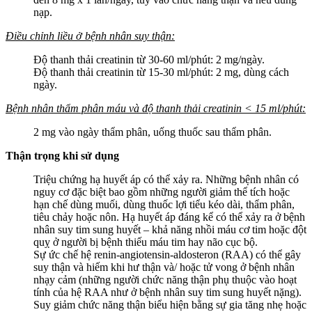
nạp.
Điều chỉnh liều ở bệnh nhân suy thận:
Độ thanh thải creatinin từ 30-60 ml/phút: 2 mg/ngày.
Độ thanh thải creatinin từ 15-30 ml/phút: 2 mg, dùng cách
ngày.
Bệnh nhân thẩm phân máu và độ thanh thải creatinin < 15 ml/phút:
2 mg vào ngày thẩm phân, uống thuốc sau thẩm phân.
Thận trọng khi sử dụng
Triệu chứng hạ huyết áp có thể xảy ra. Những bệnh nhân có
nguy cơ đặc biệt bao gồm những người giảm thể tích hoặc
hạn chế dùng muối, dùng thuốc lợi tiểu kéo dài, thẩm phân,
tiêu chảy hoặc nôn. Hạ huyết áp đáng kể có thể xảy ra ở bệnh
nhân suy tim sung huyết – khả năng nhồi máu cơ tim hoặc đột
quỵ ở người bị bệnh thiếu máu tim hay não cục bộ.
Sự ức chế hệ renin-angiotensin-aldosteron (RAA) có thể gây
suy thận và hiếm khi hư thận và/ hoặc tử vong ở bệnh nhân
nhạy cảm (những người chức năng thận phụ thuộc vào hoạt
tính của hệ RAA như ở bệnh nhân suy tim sung huyết nặng).
Suy giảm chức năng thận biểu hiện bằng sự gia tăng nhẹ hoặc