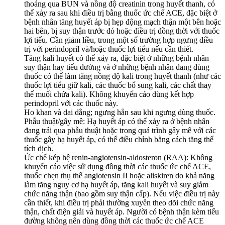
thoáng qua BUN và nồng độ creatinin trong huyết thanh, có
thể xảy ra sau khi điều trị bằng thuốc ức chế ACE, đặc biệt ở
bệnh nhân tăng huyết áp bị hẹp động mạch thận một bên hoặc
hai bên, bị suy thận trước đó hoặc điều trị đồng thời với thuốc
lợi tiểu. Cần giảm liều, trong một số trường hợp ngưng điều
trị với perindopril và/hoặc thuốc lợi tiểu nếu cần thiết.
Tăng kali huyết có thể xảy ra, đặc biệt ở những bệnh nhân
suy thận hay tiểu đường và ở những bệnh nhân đang dùng
thuốc có thể làm tăng nồng độ kali trong huyết thanh (như các
thuốc lợi tiểu giữ kali, các thuốc bổ sung kali, các chất thay
thế muối chứa kali). Không khuyến cáo dùng kết hợp
perindopril với các thuốc này.
Ho khan và dai dẳng; ngưng hẳn sau khi ngưng dùng thuốc.
Phẫu thuật/gây mê: Hạ huyết áp có thể xảy ra ở bệnh nhân
đang trải qua phẫu thuật hoặc trong quá trình gây mê với các
thuốc gây hạ huyết áp, có thể điều chỉnh bằng cách tăng thể
tích dịch.
Ức chế kép hệ renin-angiotensin-aldosteron (RAA): Không
khuyến cáo việc sử dụng đồng thời các thuốc ức chế ACE,
thuốc chẹn thụ thể angiotensin II hoặc aliskiren do khả năng
làm tăng nguy cơ hạ huyết áp, tăng kali huyết và suy giảm
chức năng thận (bao gồm suy thận cấp). Nếu việc điều trị này
cần thiết, khi điều trị phải thường xuyên theo dõi chức năng
thận, chất điện giải và huyết áp. Người có bệnh thận kèm tiểu
đường không nên dùng đồng thời các thuốc ức chế ACE