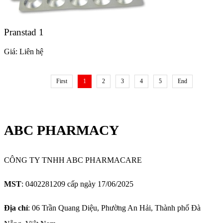
Pranstad 1
Giá:
Liên hệ
First
1
2
3
4
5
End
ABC PHARMACY
CÔNG TY TNHH ABC PHARMACARE
MST
: 0402281209 cấp ngày 17/06/2025
Địa chỉ
: 06 Trần Quang Diệu, Phường An Hải, Thành phố Đà