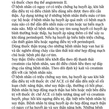
và thuốc chẹn thụ thể angiotensin II.
Ở bệnh nhân có nguy cơ có triệu chứng hạ huyết áp, khi bắt
đầu điều trị và điều chỉnh liều dùng nên được theo dõi cẩn
thận. Áp dụng tương tự ở những bệnh nhân thiếu máu cơ tim
cục bộ hoặc ở bệnh nhân hạ huyết áp quá mức có bệnh mạch
máu não có thể dẫn đến nhồi máu cơ tim hoặc tai biến mạch
máu não. Một số bệnh nhân bị suy tim sung huyết có huyết áp
bình thường hoặc thấp, hạ huyết áp nặng thêm có thể xảy ra
khi dùng perindopril. Nếu hạ huyết áp biểu hiện triệu chứng,
cần thiết giảm liều hoặc ngưng điều trị với perindopril.
Dùng thuốc thận trọng cho những bệnh nhân hẹp van hai lá
và tắc nghẽn dòng chảy của tâm thất trái như hẹp động mạch
chủ hoặc bệnh phì đại cơ tim.
Suy thận: Điều chỉnh liều khởi đầu theo độ thanh thải
creatinin của bệnh nhân, sau đó điều chỉnh liều theo sự đáp
ứng của từng bệnh nhân. Theo dõi định kỳ kali và creatinin
đối với các bệnh nhân này.
Ở bệnh nhân có triệu chứng suy tim, hạ huyết áp sau khi bắt
đầu điều trị với thuốc ức chế ACE có thể dẫn đến một số rối
loạn chức năng thận, như suy thận cấp, thường có hồi phục.
Bệnh nhân bị hẹp động mạch thận hai bên hoặc một bên điều
trị với thuốc ức chế ACE có hiện tượng tăng urê và creatinin
huyết, phục hồi khi ngưng điều trị, đặc biệt trên bệnh nhân bị
suy thận. Bệnh nhân bị tăng huyết áp do hẹp động mạch thận
có nguy cơ hạ huyết áp và suy thận nặng hơn. Những bệnh