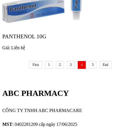
PANTHENOL 10G
Giá:
Liên hệ
First
1
2
3
4
5
End
ABC PHARMACY
CÔNG TY TNHH ABC PHARMACARE
MST
: 0402281209 cấp ngày 17/06/2025