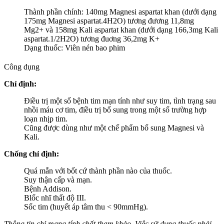
Thành phần chính: 140mg Magnesi aspartat khan (dưới dạng
175mg Magnesi aspartat.4H2O) tương đương 11,8mg
Mg2+ và 158mg Kali aspartat khan (dưới dạng 166,3mg Kali
aspartat.1/2H2O) tương đuơng 36,2mg K+
Dạng thuốc: Viên nén bao phim
Công dụng
Chỉ định:
Điều trị một số bệnh tim mạn tính như suy tim, tình trạng sau
nhồi máu cơ tim, điều trị bổ sung trong một số trường hợp
loạn nhịp tim.
Cũng được dùng như một chế phẩm bổ sung Magnesi và
Kali.
Chống chỉ định:
Quá mẫn với bốt cứ thành phần nào của thuốc.
Suy thận cấp và mạn.
Bệnh Addison.
Blốc nhĩ thất độ III.
Sốc tim (huyết áp tâm thu < 90mmHg).
Thông tin chỉ mang tính chất tham khảo. Việc sử dụng thuốc phải