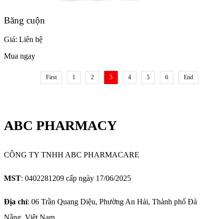
Băng cuộn
Giá:
Liên hệ
Mua ngay
First
1
2
3
4
5
6
End
ABC PHARMACY
CÔNG TY TNHH ABC PHARMACARE
MST
: 0402281209 cấp ngày 17/06/2025
Địa chỉ
: 06 Trần Quang Diệu, Phường An Hải, Thành phố Đà
Nẵng, Việt Nam.