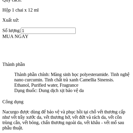
Hộp 1 chai x 12 ml
Xuất xứ:
Số lượng:
MUA NGAY
Thành phần
Thành phần chính: Màng sinh học polyesteramide. Tinh nghệ
nano curcumin. Tinh chất trà xanh Camellia Sinensis.
Ethanol, Purified water, Fragrance
Dạng thuốc: Dung dịch xịt bảo vệ da
Công dụng
Nacurgo được dùng để bảo vệ và phục hồi tại chỗ vết thương cấp
như vết trầy xước da, vết thương hở, vết đứt và rách da, vết côn
trùng cắn, vết bỏng, chấn thương ngoài da, vết khâu - vết mổ sau
phẫu thuật.