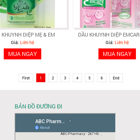
 KHUYNH DIỆP MẸ & EM
DẦU KHUYNH DIỆP EMCAR
Giá:
Liên hệ
Giá:
Liên hệ
MUA NGAY
MUA NGAY
First
1
2
3
4
5
6
End
BẢN ĐỒ ĐƯỜNG ĐI