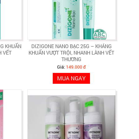
NG KHUẨN
DIZIGONE NANO BẠC 25G – KHÁNG
H VẾT
KHUẨN VƯỢT TRỘI, NHANH LÀNH VẾT
THƯƠNG
Giá:
149.000 đ
MUA NGAY