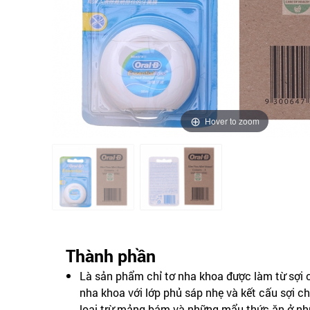
Hover to zoom
Thành phần
Là sản phẩm chỉ tơ nha khoa được làm từ sợi 
nha khoa với lớp phủ sáp nhẹ và kết cấu sợi c
loại trừ mảng bám và những mẩu thức ăn ở nh