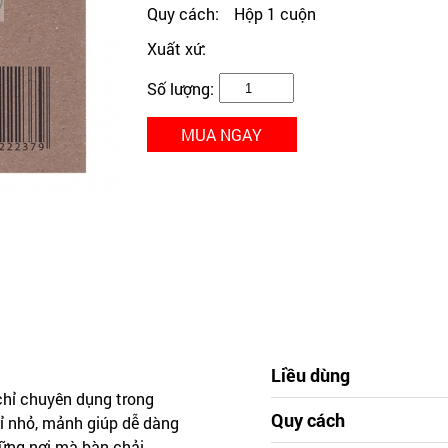
Quy cách:
Hộp 1 cuộn
Xuất xứ:
Số lượng:
MUA NGAY
Liều dùng
chỉ chuyên dụng trong
Quy cách
hỉ nhỏ, mảnh giúp dễ dàng
ững nơi mà bàn chải