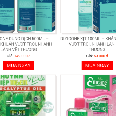
GONE DUNG DỊCH 500ML –
DIZIGONE XỊT 100ML – KHÁ
KHUẨN VƯỢT TRỘI, NHANH
VƯỢT TRỘI, NHANH LÀN
LÀNH VẾT THƯƠNG
THƯƠNG
Giá:
149.000 đ
Giá:
69.000 đ
MUA NGAY
MUA NGAY