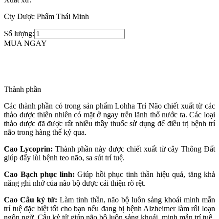
Cty Dược Phẩm Thái Minh
Số lượng:
MUA NGAY
Thành phần
Các thành phần có trong sản phẩm Lohha Trí Não chiết xuất từ các
thảo dược thiên nhiên có mặt ở ngay trên lãnh thổ nước ta. Các loại
thảo dược đã được rất nhiều thầy thuốc sử dụng để điều trị bệnh trí
não trong hàng thế kỷ qua.
Cao Lycoprin:
Thành phần này được chiết xuất từ cây Thông Đất
giúp đẩy lùi bệnh teo não, sa sút trí tuệ.
Cao Bạch phục linh:
Giúp hồi phục tinh thần hiệu quả, tăng khả
năng ghi nhớ của não bộ được cải thiện rõ rệt.
Cao Câu kỷ tử:
Làm tinh thần, não bộ luôn sảng khoái minh mẫn
trí tuệ đặc biệt tốt cho bạn nếu đang bị bệnh Alzheimer làm rối loạn
ngôn ngữ. Câu kỷ tử giúp não bộ luôn sảng khoái, minh mẫn trí tuệ