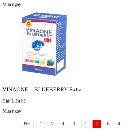
Mua ngay
VINAONE – BLUEBERRY Extra
Giá:
Liên hệ
Mua ngay
First
2
3
4
5
6
7
8
9