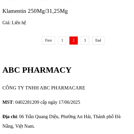
Klamentin 250Mg/31,25Mg
Giá:
Liên hệ
First
1
2
3
End
ABC PHARMACY
CÔNG TY TNHH ABC PHARMACARE
MST
: 0402281209 cấp ngày 17/06/2025
Địa chỉ
: 06 Trần Quang Diệu, Phường An Hải, Thành phố Đà
Nẵng, Việt Nam.