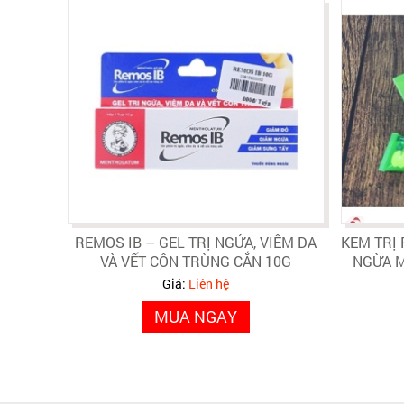
REMOS IB – GEL TRỊ NGỨA, VIÊM DA
KEM TRỊ
VÀ VẾT CÔN TRÙNG CẮN 10G
NGỪA M
Giá:
Liên hệ
MUA NGAY