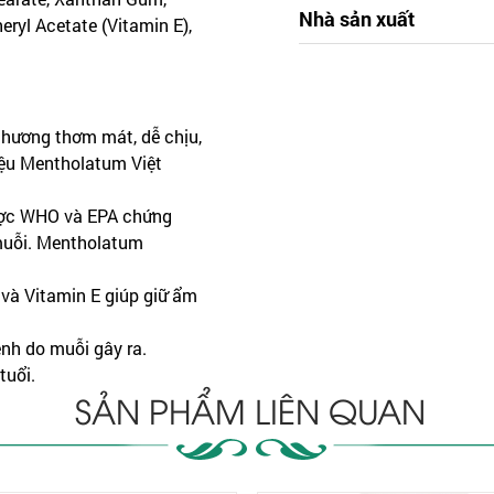
Nhà sản xuất
ryl Acetate (Vitamin E),
ương thơm mát, dễ chịu,
ệu Mentholatum Việt
ược WHO và EPA chứng
 muỗi. Mentholatum
và Vitamin E giúp giữ ẩm
nh do muỗi gây ra.
tuổi.
SẢN PHẨM LIÊN QUAN