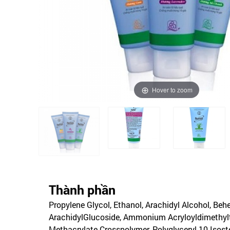
Hover to zoom
Thành phần
Propylene Glycol, Ethanol, Arachidyl Alcohol, Behe
ArachidylGlucoside, Ammonium Acryloyldimethyl
Methacrylate Crosspolymer, Polyglyceryl-10 Isos