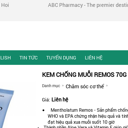
 Hoi
ABC Pharmacy - The premier destina
LISH
TIN TỨC
TUYỂN DỤNG
LIÊN HỆ
KEM CHỐNG MUỖI REMOS 70G
Danh mục
Chăm sóc cơ thể
Liên hệ
Giá:
Mentholatum Remos - Sản phẩm chống
WHO và EPA chứng nhận hiệu quả và tín
đạt hiệu quả xua muỗi suốt 10 giờ
Thành phần Aloe Vera và Vitamin E giúp gi