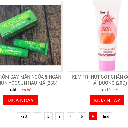
 RÔM SẢY, MẨN NGỨA & NGĂN
KEM TRỊ NỨT GÓT CHÂN G
ỤN YOOSUN RAU MÁ (25G)
THÁI DƯƠNG (20G)
Giá:
Liên hệ
Giá:
Liên hệ
MUA NGAY
MUA NGAY
First
1
2
3
4
5
6
End