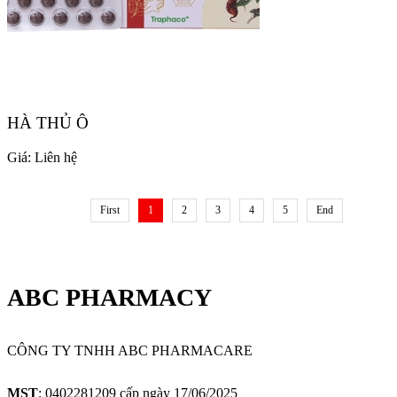
HÀ THỦ Ô
Giá:
Liên hệ
First
1
2
3
4
5
End
ABC PHARMACY
CÔNG TY TNHH ABC PHARMACARE
MST
: 0402281209 cấp ngày 17/06/2025