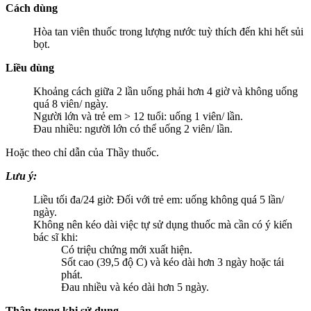
Cách dùng
Hòa tan viên thuốc trong lượng nước tuỳ thích đến khi hết sủi
bọt.
Liều dùng
Khoảng cách giữa 2 lần uống phải hơn 4 giờ và không uống
quá 8 viên/ ngày.
Người lớn và trẻ em > 12 tuổi: uống 1 viên/ lần.
Đau nhiều: người lớn có thể uống 2 viên/ lần.
Hoặc theo chỉ dẫn của Thầy thuốc.
Lưu ý:
Liều tối đa/24 giờ: Đối với trẻ em: uống không quá 5 lần/
ngày.
Không nên kéo dài việc tự sử dụng thuốc mà cần có ý kiến
bác sĩ khi:
Có triệu chứng mới xuất hiện.
Sốt cao (39,5 độ C) và kéo dài hơn 3 ngày hoặc tái
phát.
Đau nhiều và kéo dài hơn 5 ngày.
Thận trọng khi sử dụng