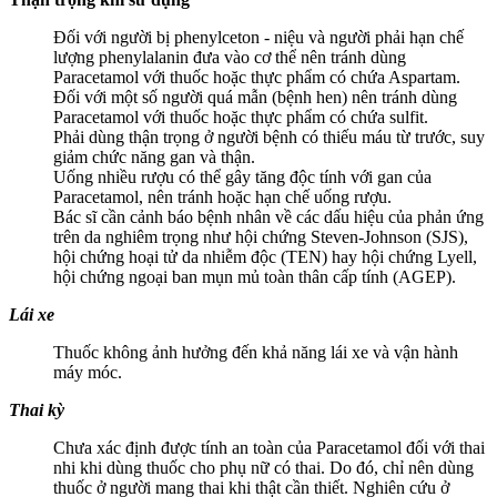
Đối với người bị phenylceton - niệu và người phải hạn chế
lượng phenylalanin đưa vào cơ thể nên tránh dùng
Paracetamol với thuốc hoặc thực phẩm có chứa Aspartam.
Đối với một số người quá mẫn (bệnh hen) nên tránh dùng
Paracetamol với thuốc hoặc thực phẩm có chứa sulfit.
Phải dùng thận trọng ở người bệnh có thiếu máu từ trước, suy
giảm chức năng gan và thận.
Uống nhiều rượu có thể gây tăng độc tính với gan của
Paracetamol, nên tránh hoặc hạn chế uống rượu.
Bác sĩ cần cảnh báo bệnh nhân về các dấu hiệu của phản ứng
trên da nghiêm trọng như hội chứng Steven-Johnson (SJS),
hội chứng hoại tử da nhiễm độc (TEN) hay hội chứng Lyell,
hội chứng ngoại ban mụn mủ toàn thân cấp tính (AGEP).
Lái xe
Thuốc không ảnh hưởng đến khả năng lái xe và vận hành
máy móc.
Thai kỳ
Chưa xác định được tính an toàn của Paracetamol đối với thai
nhi khi dùng thuốc cho phụ nữ có thai. Do đó, chỉ nên dùng
thuốc ở người mang thai khi thật cần thiết. Nghiên cứu ở