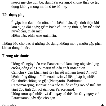
người mẹ cho con bú, dùng Paracetamol không thấy có tác
dụng không mong muốn ở trẻ bú mẹ.
Tác dụng phụ
Ít gặp: ban da; buồn nôn, nôn; bệnh thận, độc tính thận khi
lạm dụng dài ngày; giảm bạch cầu trung tính, giảm toàn thể
huyết cầu, thiếu máu.
Hiếm gặp: phản ứng quá mẫn.
Thông báo cho bác sĩ những tác dụng không mong muốn gặp phải
khi sử dụng thuốc.
Tương tác thuốc
Uống dài ngày liều cao Paracetamol làm tăng nhẹ tác dụng
chống đông của Coumarin và dẫn chất Indandion.
Cần chú ý đến khả năng gây hạ sốt nghiêm trọng ở người
bệnh dùng đồng thời Phenothiazin và liệu pháp hạ nhiệt.
Các thuốc chống co giật (Phenytoin, Barbiturat,
Carbamazepin), Isoniazid và các thuốc chống lao có thể làm
tăng độc tính đối với gan của Paracetamol.
Uống rượu quá nhiều và dài ngày có thể làm tăng nguy cơ
Paracetamol gây độc cho gan.
Quy cách