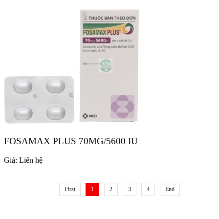
FOSAMAX PLUS 70MG/5600 IU
Giá:
Liên hệ
First
1
2
3
4
End