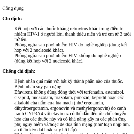
Công dụng
Chỉ định:
Kết hợp với các thuốc kháng retrovirus khác trong điều trị
nhiễm HIV-1 ở người lớn, thanh thiếu niên và trẻ em từ 3 tuổi
trở lên.
Phòng ngừa sau phơi nhiễm HIV do nghề nghiệp (dùng kết
hợp với 2 nucleosid khác).
Phòng ngừa sau phơi nhiễm HIV không do nghề nghiệp
(dùng kết hợp với 2 nucleosid khác).
Chống chỉ định:
Bệnh nhân quá mẫn với bất kỳ thành phần nào của thuốc.
Bệnh nhân suy gan nặng.
Efavirenz không dùng đồng thời với terfenadin, astemizol,
cisaprid, midazolam, triazolam, pimozid, bepridil hoặc các
alkaloid của nấm cựa lúa mạch (như ergotamin,
dihydroergotamin, ergonovin và methylergonovin) do cạnh
tranh CYP3A4 với efavirenz có thể dẫn đến ức chế chuyển
hóa của các thuốc này và có khả năng gây ra các phản ứng
phụ nguy hiểm và/hoặc đe dọa tính mạng (như loạn nhịp tim,
an thần kéo dài hoặc suy hô hấp).