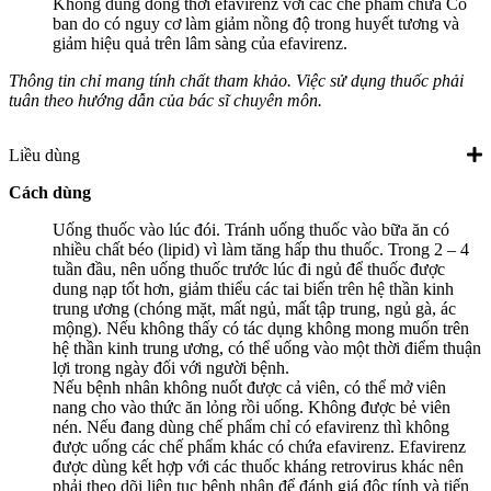
Không dùng đồng thời efavirenz với các chế phẩm chứa Cỏ
ban do có nguy cơ làm giảm nồng độ trong huyết tương và
giảm hiệu quả trên lâm sàng của efavirenz.
Thông tin chỉ mang tính chất tham khảo. Việc sử dụng thuốc phải
tuân theo hướng dẫn của bác sĩ chuyên môn.
Liều dùng
Cách dùng
Uống thuốc vào lúc đói. Tránh uống thuốc vào bữa ăn có
nhiều chất béo (lipid) vì làm tăng hấp thu thuốc. Trong 2 – 4
tuần đầu, nên uống thuốc trước lúc đi ngủ để thuốc được
dung nạp tốt hơn, giảm thiểu các tai biến trên hệ thần kinh
trung ương (chóng mặt, mất ngủ, mất tập trung, ngủ gà, ác
mộng). Nếu không thấy có tác dụng không mong muốn trên
hệ thần kinh trung ương, có thể uống vào một thời điểm thuận
lợi trong ngày đối với người bệnh.
Nếu bệnh nhân không nuốt được cả viên, có thể mở viên
nang cho vào thức ăn lỏng rồi uống. Không được bẻ viên
nén. Nếu đang dùng chế phẩm chỉ có efavirenz thì không
được uống các chế phẩm khác có chứa efavirenz. Efavirenz
được dùng kết hợp với các thuốc kháng retrovirus khác nên
phải theo dõi liên tục bệnh nhân để đánh giá độc tính và tiến