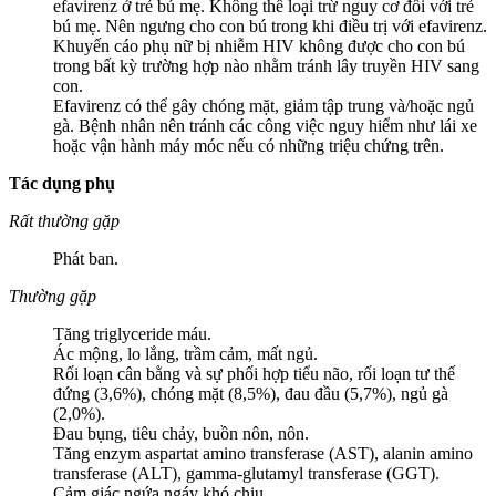
efavirenz ở trẻ bú mẹ. Không thể loại trừ nguy cơ đối với trẻ
bú mẹ. Nên ngưng cho con bú trong khi điều trị với efavirenz.
Khuyến cáo phụ nữ bị nhiễm HIV không được cho con bú
trong bất kỳ trường hợp nào nhằm tránh lây truyền HIV sang
con.
Efavirenz có thể gây chóng mặt, giảm tập trung và/hoặc ngủ
gà. Bệnh nhân nên tránh các công việc nguy hiểm như lái xe
hoặc vận hành máy móc nếu có những triệu chứng trên.
Tác dụng phụ
Rất thường gặp
Phát ban.
Thường gặp
Tăng triglyceride máu.
Ác mộng, lo lắng, trầm cảm, mất ngủ.
Rối loạn cân bằng và sự phối hợp tiểu não, rối loạn tư thế
đứng (3,6%), chóng mặt (8,5%), đau đầu (5,7%), ngủ gà
(2,0%).
Đau bụng, tiêu chảy, buồn nôn, nôn.
Tăng enzym aspartat amino transferase (AST), alanin amino
transferase (ALT), gamma-glutamyl transferase (GGT).
Cảm giác ngứa ngáy khó chịu.