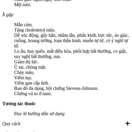
Mệt mỏi.
Ít gặp
Mẫn cảm.
Tăng cholesterol máu.
Dễ xúc động, gây hấn, nhầm lẫn, phấn khởi, bực tức, ảo giác,
cuồng, hoang tưởng, loạn thần kinh, muốn tự tử, có ý nghĩ tự
tử.
Lo âu, hay quên, mất điều hòa, phối hợp bất thường, co giật,
suy nghĩ bất thường, run.
Giảm thị lực.
Ù tai, chóng mặt.
Chảy máu.
Viêm tụy.
Viêm gan cấp tính.
Ban đỏ đa dạng, hội chứng Stevens-Johnson.
Chứng vú to ở nam.
Tương tác thuốc
Đọc kĩ hướng dẫn sử dụng
Quy cách