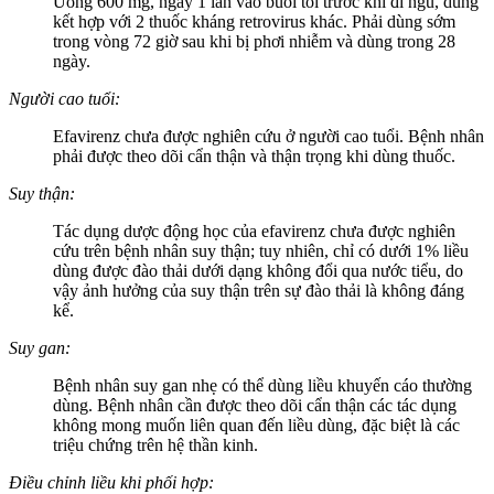
Uống 600 mg, ngày 1 lần vào buổi tối trước khi đi ngủ, dùng
kết hợp với 2 thuốc kháng retrovirus khác. Phải dùng sớm
trong vòng 72 giờ sau khi bị phơi nhiễm và dùng trong 28
ngày.
Người cao tuổi:
Efavirenz chưa được nghiên cứu ở người cao tuổi. Bệnh nhân
phải được theo dõi cẩn thận và thận trọng khi dùng thuốc.
Suy thận:
Tác dụng dược động học của efavirenz chưa được nghiên
cứu trên bệnh nhân suy thận; tuy nhiên, chỉ có dưới 1% liều
dùng được đào thải dưới dạng không đổi qua nước tiểu, do
vậy ảnh hưởng của suy thận trên sự đào thải là không đáng
kể.
Suy gan:
Bệnh nhân suy gan nhẹ có thể dùng liều khuyến cáo thường
dùng. Bệnh nhân cần được theo dõi cẩn thận các tác dụng
không mong muốn liên quan đến liều dùng, đặc biệt là các
triệu chứng trên hệ thần kinh.
Điều chỉnh liều khi phối hợp: