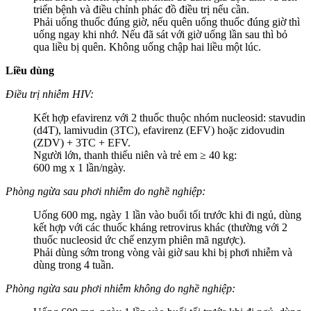
triển bệnh và điều chỉnh phác đồ điều trị nếu cần.
Phải uống thuốc đúng giờ, nếu quên uống thuốc đúng giờ thì
uống ngay khi nhớ. Nếu đã sát với giờ uống lần sau thì bỏ
qua liều bị quên. Không uống chập hai liều một lúc.
Liều dùng
Điều trị nhiễm HIV:
Kết hợp efavirenz với 2 thuốc thuộc nhóm nucleosid: stavudin
(d4T), lamivudin (3TC), efavirenz (EFV) hoặc zidovudin
(ZDV) + 3TC + EFV.
Người lớn, thanh thiếu niên và trẻ em ≥ 40 kg:
600 mg x 1 lần/ngày.
Phòng ngừa sau phơi nhiễm do nghề nghiệp:
Uống 600 mg, ngày 1 lần vào buổi tối trước khi đi ngủ, dùng
kết hợp với các thuốc kháng retrovirus khác (thường với 2
thuốc nucleosid ức chế enzym phiên mã ngược).
Phải dùng sớm trong vòng vài giờ sau khi bị phơi nhiễm và
dùng trong 4 tuần.
Phòng ngừa sau phơi nhiễm không do nghề nghiệp: