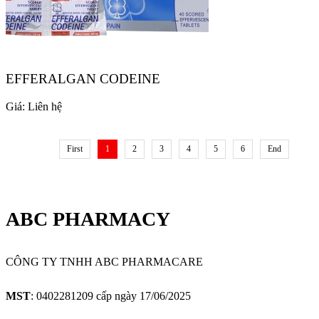
EFFERALGAN CODEINE
Giá:
Liên hệ
First
1
2
3
4
5
6
End
ABC PHARMACY
CÔNG TY TNHH ABC PHARMACARE
MST
: 0402281209 cấp ngày 17/06/2025