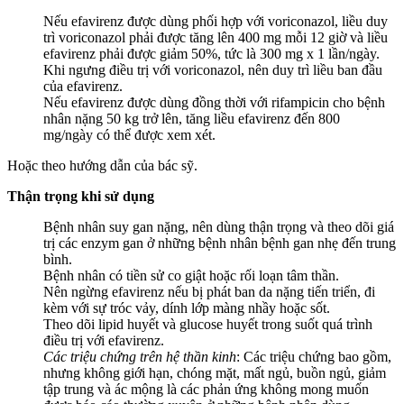
Nếu efavirenz được dùng phối hợp với voriconazol, liều duy
trì voriconazol phải được tăng lên 400 mg mỗi 12 giờ và liều
efavirenz phải được giảm 50%, tức là 300 mg x 1 lần/ngày.
Khi ngưng điều trị với voriconazol, nên duy trì liều ban đầu
của efavirenz.
Nếu efavirenz được dùng đồng thời với rifampicin cho bệnh
nhân nặng 50 kg trở lên, tăng liều efavirenz đến 800
mg/ngày có thể được xem xét.
Hoặc theo hướng dẫn của bác sỹ.
Thận trọng khi sử dụng
Bệnh nhân suy gan nặng, nên dùng thận trọng và theo dõi giá
trị các enzym gan ở những bệnh nhân bệnh gan nhẹ đến trung
bình.
Bệnh nhân có tiền sử co giật hoặc rối loạn tâm thần.
Nên ngừng efavirenz nếu bị phát ban da nặng tiến triển, đi
kèm với sự tróc vảy, dính lớp màng nhầy hoặc sốt.
Theo dõi lipid huyết và glucose huyết trong suốt quá trình
điều trị với efavirenz.
Các triệu chứng trên hệ thần kinh
: Các triệu chứng bao gồm,
nhưng không giới hạn, chóng mặt, mất ngủ, buồn ngủ, giảm
tập trung và ác mộng là các phản ứng không mong muốn