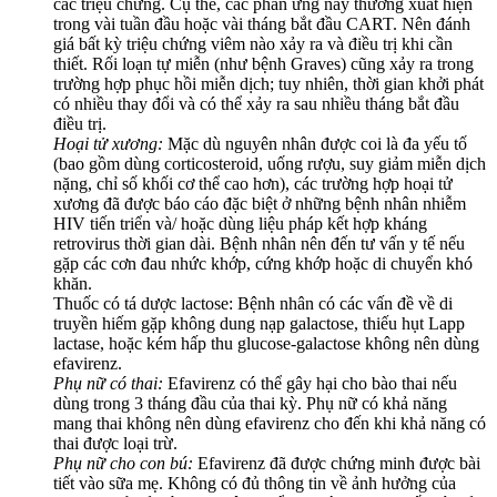
các triệu chứng. Cụ thể, các phản ứng này thường xuất hiện
trong vài tuần đầu hoặc vài tháng bắt đầu CART. Nên đánh
giá bất kỳ triệu chứng viêm nào xảy ra và điều trị khi cần
thiết. Rối loạn tự miễn (như bệnh Graves) cũng xảy ra trong
trường hợp phục hồi miễn dịch; tuy nhiên, thời gian khởi phát
có nhiều thay đổi và có thể xảy ra sau nhiều tháng bắt đầu
điều trị.
Hoại tử xương:
Mặc dù nguyên nhân được coi là đa yếu tố
(bao gồm dùng corticosteroid, uống rượu, suy giảm miễn dịch
nặng, chỉ số khối cơ thể cao hơn), các trường hợp hoại tử
xương đã được báo cáo đặc biệt ở những bệnh nhân nhiễm
HIV tiến triển và/ hoặc dùng liệu pháp kết hợp kháng
retrovirus thời gian dài. Bệnh nhân nên đến tư vấn y tế nếu
gặp các cơn đau nhức khớp, cứng khớp hoặc di chuyển khó
khăn.
Thuốc có tá dược lactose: Bệnh nhân có các vấn đề về di
truyền hiếm gặp không dung nạp galactose, thiếu hụt Lapp
lactase, hoặc kém hấp thu glucose-galactose không nên dùng
efavirenz.
Phụ nữ có thai:
Efavirenz có thể gây hại cho bào thai nếu
dùng trong 3 tháng đầu của thai kỳ. Phụ nữ có khả năng
mang thai không nên dùng efavirenz cho đến khi khả năng có
thai được loại trừ.
Phụ nữ cho con bú:
Efavirenz đã được chứng minh được bài
tiết vào sữa mẹ. Không có đủ thông tin về ảnh hưởng của