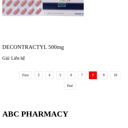
DECONTRACTYL 500mg
Giá:
Liên hệ
First
3
4
5
6
7
8
9
10
End
ABC PHARMACY