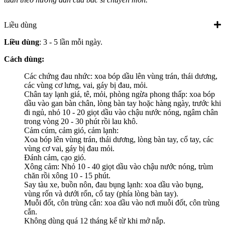
Liều dùng
Liều dùng
: 3 - 5 lần mỗi ngày.
Cách dùng:
Các chứng đau nhức: xoa bóp dầu lên vùng trán, thái dương,
các vùng cơ lưng, vai, gáy bị đau, mỏi.
Chân tay lạnh giá, tê, mỏi, phòng ngừa phong thấp: xoa bóp
dầu vào gan bàn chân, lòng bàn tay hoặc hàng ngày, trước khi
đi ngủ, nhỏ 10 - 20 giọt dầu vào chậu nước nóng, ngâm chân
trong vòng 20 - 30 phút rồi lau khô.
Cảm cúm, cảm gió, cảm lạnh:
Xoa bóp lên vùng trán, thái dương, lòng bàn tay, cổ tay, các
vùng cơ vai, gáy bị đau mỏi.
Đánh cảm, cạo gió.
Xông cảm: Nhỏ 10 - 40 giọt dầu vào chậu nước nóng, trùm
chăn rồi xông 10 - 15 phút.
Say tàu xe, buồn nôn, đau bụng lạnh: xoa dầu vào bụng,
vùng rốn và dưới rốn, cổ tay (phía lòng bàn tay).
Muỗi đốt, côn trùng cắn: xoa dầu vào nơi muỗi đốt, côn trùng
cắn.
Không dùng quá 12 tháng kể từ khi mở nắp.