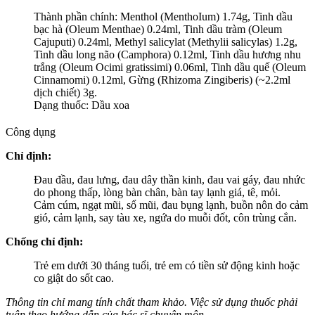
Thành phần chính: Menthol (MenthoIum) 1.74g, Tinh dầu
bạc hà (Oleum Menthae) 0.24ml, Tinh dầu tràm (Oleum
Cajuputi) 0.24ml, Methyl salicylat (Methylii salicylas) 1.2g,
Tinh dầu long não (Camphora) 0.12ml, Tinh dầu hương nhu
trắng (Oleum Ocimi gratissimi) 0.06ml, Tinh dầu quế (Oleum
Cinnamomi) 0.12ml, Gừng (Rhizoma Zingiberis) (~2.2ml
dịch chiết) 3g.
Dạng thuốc: Dầu xoa
Công dụng
Chỉ định:
Đau đầu, đau lưng, đau dây thần kinh, đau vai gáy, đau nhức
do phong thấp, lòng bàn chân, bàn tay lạnh giá, tê, mỏi.
Cảm cúm, ngạt mũi, sổ mũi, đau bụng lạnh, buồn nôn do cảm
gió, cảm lạnh, say tàu xe, ngứa do muỗi đốt, côn trùng cắn.
Chống chỉ định:
Trẻ em dưới 30 tháng tuổi, trẻ em có tiền sử động kinh hoặc
co giật do sốt cao.
Thông tin chỉ mang tính chất tham khảo. Việc sử dụng thuốc phải
tuân theo hướng dẫn của bác sĩ chuyên môn.