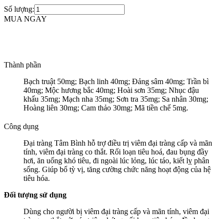
Số lượng:
MUA NGAY
Thành phần
Bạch truật 50mg; Bạch linh 40mg; Đảng sâm 40mg; Trần bì
40mg; Mộc hương bắc 40mg; Hoài sơn 35mg; Nhục đậu
khấu 35mg; Mạch nha 35mg; Sơn tra 35mg; Sa nhân 30mg;
Hoàng liên 30mg; Cam thảo 30mg; Mã tiền chế 5mg.
Công dụng
Đại tràng Tâm Bình hỗ trợ điều trị viêm đại tràng cấp và mãn
tính, viêm đại tràng co thắt. Rối loạn tiêu hoá, đau bụng đầy
hơi, ăn uống khó tiêu, đi ngoài lúc lỏng, lúc táo, kiết lỵ phân
sống. Giúp bổ tỳ vị, tăng cường chức năng hoạt động của hệ
tiêu hóa.
Đối tượng sử dụng
Dùng cho người bị viêm đại tràng cấp và mãn tính, viêm đại