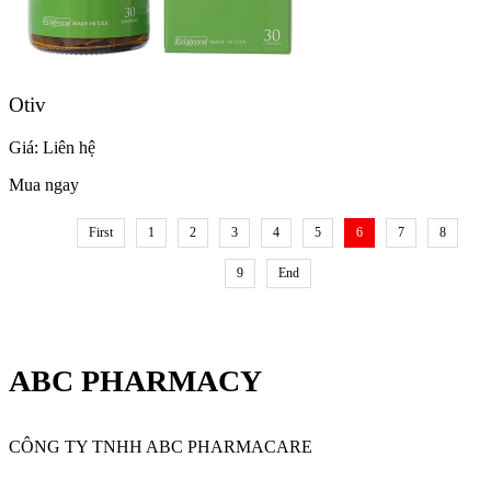
Otiv
Giá:
Liên hệ
Mua ngay
First
1
2
3
4
5
6
7
8
9
End
ABC PHARMACY
CÔNG TY TNHH ABC PHARMACARE