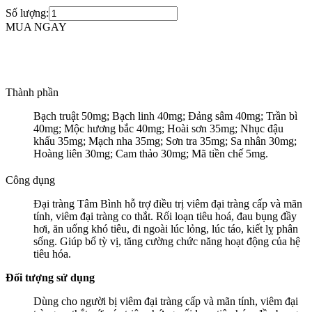
Số lượng:
MUA NGAY
Thành phần
Bạch truật 50mg; Bạch linh 40mg; Đảng sâm 40mg; Trần bì
40mg; Mộc hương bắc 40mg; Hoài sơn 35mg; Nhục đậu
khấu 35mg; Mạch nha 35mg; Sơn tra 35mg; Sa nhân 30mg;
Hoàng liên 30mg; Cam thảo 30mg; Mã tiền chế 5mg.
Công dụng
Đại tràng Tâm Bình hỗ trợ điều trị viêm đại tràng cấp và mãn
tính, viêm đại tràng co thắt. Rối loạn tiêu hoá, đau bụng đầy
hơi, ăn uống khó tiêu, đi ngoài lúc lỏng, lúc táo, kiết lỵ phân
sống. Giúp bổ tỳ vị, tăng cường chức năng hoạt động của hệ
tiêu hóa.
Đối tượng sử dụng
Dùng cho người bị viêm đại tràng cấp và mãn tính, viêm đại