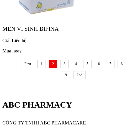
MEN VI SINH BIFINA
Giá:
Liên hệ
Mua ngay
First
1
2
3
4
5
6
7
8
9
End
ABC PHARMACY
CÔNG TY TNHH ABC PHARMACARE