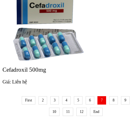
Cefadroxil 500mg
Giá:
Liên hệ
First
2
3
4
5
6
7
8
9
10
11
12
End