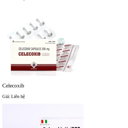
Celecoxib
Giá:
Liên hệ