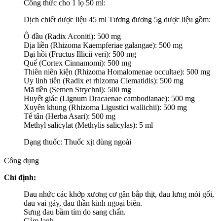
Công thức cho 1 lọ 50 ml:
Dịch chiết dược liệu 45 ml Tương đương 5g dược liệu gồm:
Ô đầu (Radix Aconiti): 500 mg
Địa liền (Rhizoma Kaempferiae galangae): 500 mg
Đại hồi (Fructus Illicii veri): 500 mg
Quế (Cortex Cinnamomi): 500 mg
Thiên niên kiện (Rhizoma Homalomenae occultae): 500 mg
Uy linh tiên (Radix et rhizoma Clematidis): 500 mg
Mã tiền (Semen Strychni): 500 mg
Huyết giác (Lignum Dracaenae cambodianae): 500 mg
Xuyên khung (Rhizoma Ligustici wallichii): 500 mg
Tế tân (Herba Asari): 500 mg
Methyl salicylat (Methylis salicylas): 5 ml
Dạng thuốc: Thuốc xịt dùng ngoài
Công dụng
Chỉ định:
Đau nhức các khớp xương cơ gân bắp thịt, đau lưng mỏi gối,
đau vai gáy, đau thần kinh ngoại biên.
Sưng đau bầm tím do sang chấn.
Cảm lạnh.