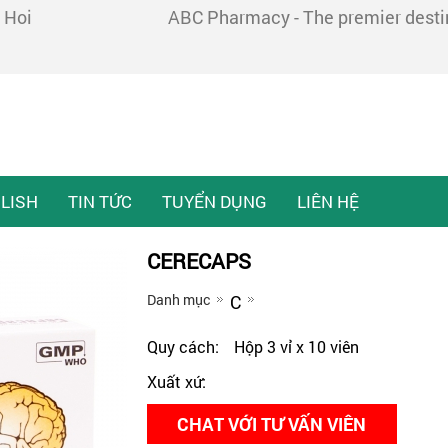
 Hoi
ABC Pharmacy - The premier destina
LISH
TIN TỨC
TUYỂN DỤNG
LIÊN HỆ
CERECAPS
Danh mục
C
Quy cách:
Hộp 3 vỉ x 10 viên
Xuất xứ:
CHAT VỚI TƯ VẤN VIÊN