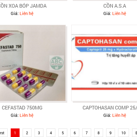
CỒN XOA BÓP JAMDA
CỒN A.S.A
Giá:
Liên hệ
Giá:
Liên hệ
CEFASTAD 750MG
CAPTOHASAN COMP 25/
Giá:
Liên hệ
Giá:
Liên hệ
rst
1
2
3
4
5
6
7
8
9
10