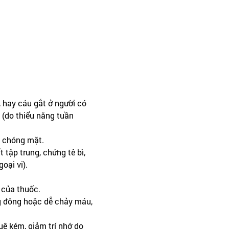
 hay cáu gắt ở người có
 (do thiểu năng tuần
ị chóng mặt.
 tập trung, chứng tê bì,
oại vi).
 của thuốc.
g đông hoặc dễ chảy máu,
uệ kém, giảm trí nhớ do