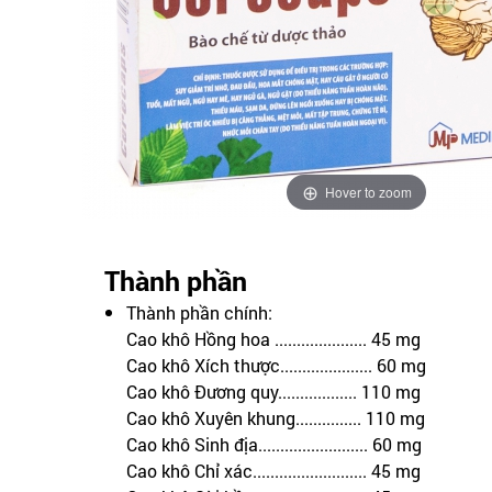
Hover to zoom
Thành phần
Thành phần chính:
Cao khô Hồng hoa ..................... 45 mg
Cao khô Xích thược..................... 60 mg
Cao khô Đương quy.................. 110 mg
Cao khô Xuyên khung............... 110 mg
Cao khô Sinh địa......................... 60 mg
Cao khô Chỉ xác.......................... 45 mg