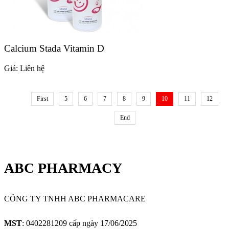
Calcium Stada Vitamin D
Giá:
Liên hệ
First
5
6
7
8
9
10
11
12
End
ABC PHARMACY
CÔNG TY TNHH ABC PHARMACARE
MST
: 0402281209 cấp ngày 17/06/2025