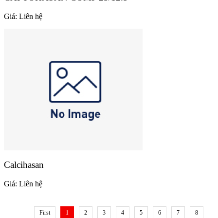
Giá:
Liên hệ
Calcihasan
Giá:
Liên hệ
First
1
2
3
4
5
6
7
8