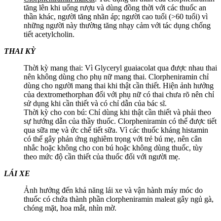
tăng lên khi uống rượu và dùng đồng thời với các thuốc an
thần khác, người tăng nhãn áp; người cao tuổi (>60 tuổi) vì
những người này thường tăng nhạy cảm với tác dụng chống
tiết acetylcholin.
THAI KỲ
Thời kỳ mang thai: Vì Glyceryl guaiacolat qua được nhau thai
nên không dùng cho phụ nữ mang thai. Clorpheniramin chỉ
dùng cho người mang thai khi thật cần thiết. Hiện ảnh hưởng
của dextromethorphan đối với phụ nữ có thai chưa rõ nên chỉ
sử dụng khi cần thiết và có chỉ dẫn của bác sĩ.
Thời kỳ cho con bú: Chỉ dùng khi thật cần thiết và phải theo
sự hướng dẫn của thầy thuốc. Clorpheniramin có thể được tiết
qua sữa mẹ và ức chế tiết sữa. Vì các thuốc kháng histamin
có thể gây phản ứng nghiêm trọng với trẻ bú mẹ, nên cân
nhắc hoặc không cho con bú hoặc không dùng thuốc, tùy
theo mức độ cần thiết của thuốc đối với người mẹ.
LÁI XE
Ảnh hưởng đến khả năng lái xe và vận hành máy móc do
thuốc có chứa thành phần clorpheniramin maleat gây ngủ gà,
chóng mặt, hoa mắt, nhìn mờ.