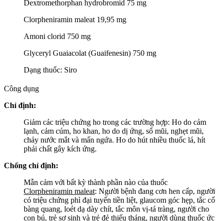
Dextromethorphan hydrobromid 75 mg
Clorpheniramin maleat 19,95 mg
Amoni clorid 750 mg
Glyceryl Guaiacolat (Guaifenesin) 750 mg
Dạng thuốc: Siro
Công dụng
Chỉ định:
Giảm các triệu chứng ho trong các trường hợp: Ho do cảm
lạnh, cảm cúm, ho khan, ho do dị ứng, sổ mũi, nghẹt mũi,
chảy nước mắt và mẩn ngứa. Ho do hút nhiều thuốc lá, hít
phải chất gây kích ứng.
Chống chỉ định:
Mẫn cảm với bất kỳ thành phần nào của thuốc
Clorpheniramin maleat
: Người bệnh đang cơn hen cấp, người
có triệu chứng phì đại tuyến tiền liệt, glaucom góc hẹp, tắc cổ
bàng quang, loét dạ dày chít, tắc môn vị-tá tràng, người cho
con bú, trẻ sơ sinh và trẻ đẻ thiếu tháng, người dùng thuốc ức