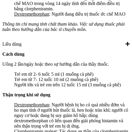
chế MAO trong vòng 14 ngày tính đến thời điểm điều trị
bằng clorpheniramin.
Dextromethorphan
: Người đang điều trị thuốc ức chế MAO
Thông tin chỉ mang tính chất tham khảo. Việc sử dụng thuốc phải
tuân theo hướng dẫn của bác sĩ chuyên môn.
Liều dùng
Cách dùng
Uống 2 lần/ngày hoặc theo sự hướng dẫn của thầy thuốc.
Trẻ em từ 2- 6 tuổi: 5 ml (1 muỗng cà phê)
Trẻ em từ 7- 12 tuổi: 10 ml (2 muỗng cà phê)
Người lớn và trẻ em trên 12 tuổi: 15 ml (3 muỗng cà phê)
Thận trọng khi sử dụng
Dextromethorphan
: Người bệnh bị ho có quá nhiều đờm và
ho mạn tính ở người hút thuốc lá, hen hoặc tràn khí; người có
nguy cơ hoặc đang bị suy giảm hô hấp; dùng
dextromethorphan có liên quan đến giải phóng histamin và
nên thận trọng với trẻ em bị dị ứng.
Clorpheniramin maleat
: Tác dụng an thần của clorpheniramin