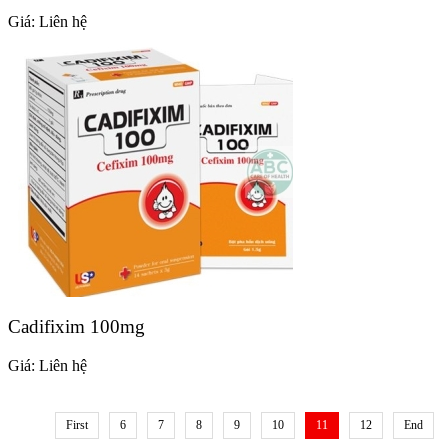
Giá:
Liên hệ
Cadifixim 100mg
Giá:
Liên hệ
First
6
7
8
9
10
11
12
End