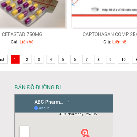
CEFASTAD 750MG
CAPTOHASAN COMP 25/
Giá:
Liên hệ
Giá:
Liên hệ
rst
1
2
3
4
5
6
7
8
9
10
BẢN ĐỒ ĐƯỜNG ĐI