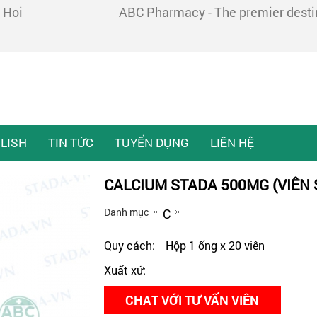
 Hoi
ABC Pharmacy - The premier destina
LISH
TIN TỨC
TUYỂN DỤNG
LIÊN HỆ
CALCIUM STADA 500MG (VIÊN 
Danh mục
C
Quy cách:
Hộp 1 ống x 20 viên
Xuất xứ:
CHAT VỚI TƯ VẤN VIÊN