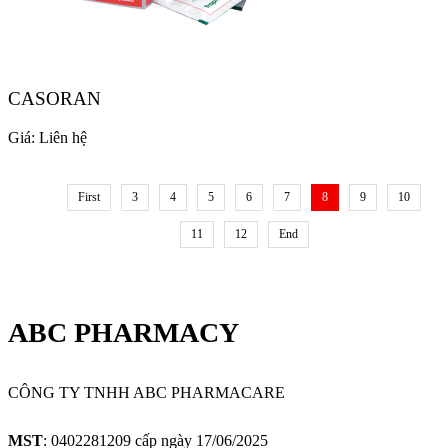
CASORAN
Giá:
Liên hệ
First
3
4
5
6
7
8
9
10
11
12
End
ABC PHARMACY
CÔNG TY TNHH ABC PHARMACARE
MST
: 0402281209 cấp ngày 17/06/2025