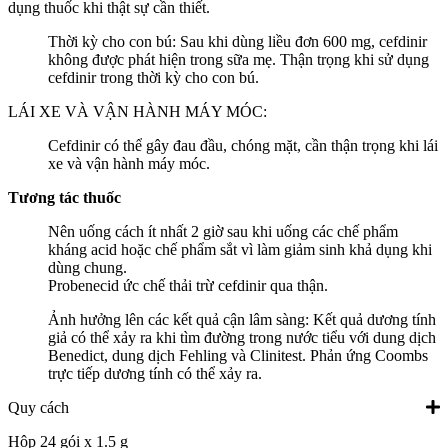
dụng thuốc khi thật sự cần thiết.
Thời kỳ cho con bú: Sau khi dùng liều đơn 600 mg, cefdinir
không được phát hiện trong sữa mẹ. Thận trọng khi sử dụng
cefdinir trong thời kỳ cho con bú.
LÁI XE VÀ VẬN HÀNH MÁY MÓC:
Cefdinir có thể gây đau đầu, chóng mặt, cần thận trọng khi lái
xe và vận hành máy móc.
Tương tác thuốc
Nên uống cách ít nhất 2 giờ sau khi uống các chế phẩm
kháng acid hoặc chế phẩm sắt vì làm giảm sinh khả dụng khi
dùng chung.
Probenecid ức chế thải trừ cefdinir qua thận.
Ảnh hưởng lên các kết quả cận lâm sàng: Kết quả dương tính
giả có thể xảy ra khi tìm đường trong nước tiểu với dung dịch
Benedict, dung dịch Fehling và Clinitest. Phản ứng Coombs
trực tiếp dương tính có thể xảy ra.
Quy cách
Hộp 24 gói x 1.5 g