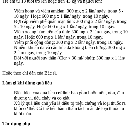
Trẻ em từ 13 tuổi trở lên hoặc trên 43 kg và người lớn:
Viêm họng và viêm amidan: 300 mg x 2 lần/ ngày, trong 5 -
10 ngày. Hoặc 600 mg x 1 lần/ ngày, trong 10 ngày.
Đợt cấp viêm phế quản mạn tính: 300 mg x 2 lần/ ngày, trong
5 - 10 ngày. Hoặc 600 mg x 1 lần/ ngày, trong 10 ngày.
Viêm xoang hàm trên cấp tính: 300 mg x 2 lần/ ngày, trong 10
ngày. Hoặc 600 mg x 1 lần/ ngày, trong 10 ngày.
Viêm phổi cộng đồng: 300 mg x 2 lần/ ngày, trong 10 ngày.
Nhiễm khuẩn da và cấu trúc da không biến chứng: 300 mg x
2 lần/ ngày, trong 10 ngày.
Đối với người suy thận (Clcr < 30 ml/ phút): 300 mg x 1 lần/
ngày.
Hoặc theo chỉ dẫn của Bác sĩ.
Làm gì khi dùng quá liều
Biểu hiện của quá liều cefdinir bao gồm buồn nôn, nôn, đau
thượng vị, tiêu chảy và co giật.
Xử lý quá liều chủ yếu là điều trị triệu chứng và loại thuốc ra
khỏi cơ thể. Có thể tiến hành thẩm tách máu để loại thuốc ra
khỏi máu.
Tác dụng phụ