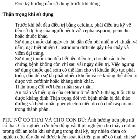
Đọc kỹ hướng dẫn sử dụng trước khi dùng.
Thận trọng khi sử dụng
Trước khi bắt đầu điều trị bằng cefdinir, phải điều tra kỹ về
tiền sử dị ứng của người bệnh với cephalosporin, penicilin
hoặc thuốc khác.
Sử dụng thuốc dài ngày có thể dẫn đến bội nhiễm vi khuẩn và
nấm; đặc biệt nhiễm Clostridium difficile gây tiêu chảy và
viêm đại tràng.
Sử dụng thuốc cho đến hết liều điều trị, cho dù các triệu
chứng bệnh không còn chỉ sau vài ngày điều trị. Việc ngưng
sử dụng thuốc quá sớm có thể làm cho vi khuẩn tiếp tục phát
triển, dẫn đến sự tái phát nhiễm khuẩn và sẽ không thể điều trị
được với cefdinir hoặc kháng sinh khác.
Thận trọng đối với bệnh nhân suy thận.
An toàn và hiệu quả của cefdinir ở trẻ dưới 6 tháng tuổi chưa
được khẳng định.Thận trọng đối với bệnh nhân bị đái tháo
đường và bệnh nhân phenylceton niệu do có chứa aspartam
trong thành phần.
PHỤ NỮ CÓ THAI VÀ CHO CON BÚ: Ảnh hưởng trên phụ nữ
có thai: Các nghiên cứu trên động vật thực nghiệm cho thấy cefdinir
tương đối an toàn khi sử dụng trong thai kỳ, tuy nhiên chưa có
nghiên cứu đầy đủ và được kiểm soát tốt trên phụ nữ có thai, chỉ sử