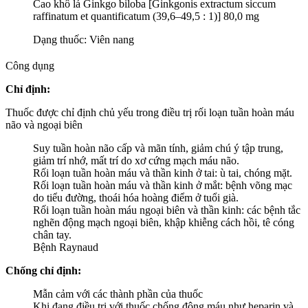
Cao khô lá Ginkgo biloba
[Ginkgonis extractum siccum
raffinatum et quantificatum (39,6–49,5 : 1)] 80,0 mg
Dạng thuốc: Viên nang
Công dụng
Chỉ định:
Thuốc được chỉ định chủ yếu trong điều trị rối loạn tuần hoàn máu
não và ngoại biên
Suy tuần hoàn não cấp và mãn tính, giảm chú ý tập trung,
giảm trí nhớ, mất trí do xơ cứng mạch máu não.
Rối loạn tuần hoàn máu và thần kinh ở tai: ù tai, chóng mặt.
Rối loạn tuần hoàn máu và thần kinh ở mắt: bệnh võng mạc
do tiểu đường, thoái hóa hoàng điểm ở tuổi già.
Rối loạn tuần hoàn máu ngoại biên và thần kinh: các bệnh tắc
nghẽn động mạch ngoại biên, khập khiễng cách hồi, tê cóng
chân tay.
Bệnh Raynaud
Chống chỉ định:
Mẫn cảm với các thành phần của thuốc
Khi đang điều trị với thuốc chống đông máu như heparin và