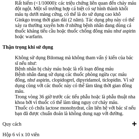
Rất hiếm (<1/10000): các triệu chứng liên quan đến chảy máu
đột ngột. Một số trường hợp cá biệt có sự hình thành khối
máu tụ dưới màng cứng, có thể là do sử dụng cao khô
Ginkgo trong thời gian dài (2 năm). Tác dụng phụ này có thể
xảy ra thường xuyên hơn ở những bệnh nhân đang dùng cả
thuốc kháng tiểu cầu hoặc thuốc chống đông máu như aspirin
hoặc warfarin.
Thận trọng khi sử dụng
Không sử dụng Bilomag mà không tham vấn ý kiến của bác
sĩ nếu như:
Bệnh nhân bị chảy máu hoặc là rối loạn đông máu
Bệnh nhân đang sử dụng các thuốc phòng ngừa cục máu
đông, như aspirin, clopidogrel, dipyridamol, ticlopidin. Vì sử
dụng cùng với các thuốc này có thể làm tăng thời gian đông
máu.
Trong vòng 36 giờ trước các tiểu phẫu hoặc là phẫu thuật nha
khoa bởi vì thuốc có thể làm tăng nguy cơ chảy máu.
Thuốc có chứa lactose monohydrat, cần liên hệ với bác sĩ nếu
bạn đã được chuẩn đoán là không dung nạp với đường.
Quy cách
Hộp 6 vỉ x 10 viên