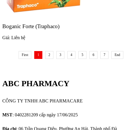
Boganic Forte (Traphaco)
Giá:
Liên hệ
First
1
2
3
4
5
6
7
End
ABC PHARMACY
CÔNG TY TNHH ABC PHARMACARE
MST
: 0402281209 cấp ngày 17/06/2025
Địa chỉ
: 06 Trần Quang Diệu, Phường An Hải, Thành phố Đà