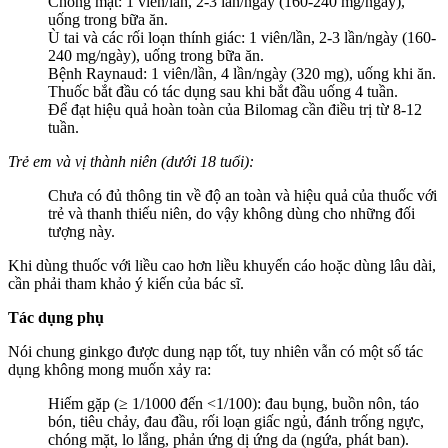
Chóng mặt: 1 viên/lần, 2-3 lần/ngày (160-240 mg/ngày),
uống trong bữa ăn.
Ù tai và các rối loạn thính giác: 1 viên/lần, 2-3 lần/ngày (160-
240 mg/ngày), uống trong bữa ăn.
Bệnh Raynaud: 1 viên/lần, 4 lần/ngày (320 mg), uống khi ăn.
Thuốc bắt đầu có tác dụng sau khi bắt đầu uống 4 tuần.
Để đạt hiệu quả hoàn toàn của Bilomag cần điều trị từ 8-12
tuần.
Trẻ em và vị thành niên (dưới 18 tuổi):
Chưa có đủ thông tin về độ an toàn và hiệu quả của thuốc với
trẻ và thanh thiếu niên, do vậy không dùng cho những đối
tượng này.
Khi dùng thuốc với liều cao hơn liều khuyến cáo hoặc dùng lâu dài,
cần phải tham khảo ý kiến của bác sĩ.
Tác dụng phụ
Nói chung ginkgo được dung nạp tốt, tuy nhiên vẫn có một số tác
dụng không mong muốn xảy ra:
Hiếm gặp (≥ 1/1000 đến <1/100): đau bụng, buồn nôn, táo
bón, tiêu chảy, đau đầu, rối loạn giấc ngủ, đánh trống ngực,
chóng mặt, lo lắng, phản ứng dị ứng da (ngứa, phát ban).