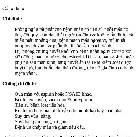
Công dụng
Chỉ định:
Phòng ngừa tái phát cho bệnh nhân có tiền sử nhồi máu cơ
tim, đột quỵ, cơn đau thắt ngực ổn định & không ổn định, cơn
thiếu máu thoáng qua, bệnh mạch máu ngoại vi, thủ thuật
nong mạch vành & phẫu thuật bắc cầu mạch vành.
Dự phòng chứng huyết khối cho bệnh nhân nguy cơ cao xơ
vữa động mạch như có cholesterol LDL cao, nam > 40t. hoặc
phụ nữ sau mãn kinh, tăng huyết áp (sau khi kiểm soát được
huyết áp), hút thuốc, đái tháo đường, tiền sử gia đình có bệnh
mạch vành.
Chống chỉ định:
Quá mẫn với aspirin hoặc NSAID khác.
Bệnh hen suyễn, viêm mũi & polyp mũi.
Tiền sử bệnh loét tiêu hóa.
Rối loạn đông máu di truyền (hemophilia) hay mắc phải.
Suy tim vừa, nặng.
Suy thận gan nặng, xơ gan.
Bệnh ưa chảy máu và giảm tiểu cầu.