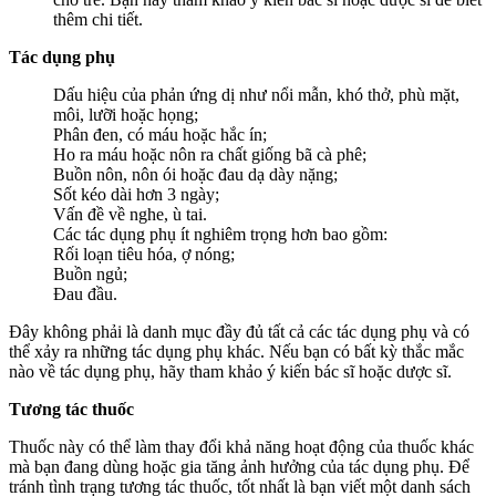
thêm chi tiết.
Tác dụng phụ
Dấu hiệu của phản ứng dị như nổi mẫn, khó thở, phù mặt,
môi, lưỡi hoặc họng;
Phân đen, có máu hoặc hắc ín;
Ho ra máu hoặc nôn ra chất giống bã cà phê;
Buồn nôn, nôn ói hoặc đau dạ dày nặng;
Sốt kéo dài hơn 3 ngày;
Vấn đề về nghe, ù tai.
Các tác dụng phụ ít nghiêm trọng hơn bao gồm:
Rối loạn tiêu hóa, ợ nóng;
Buồn ngủ;
Đau đầu.
Đây không phải là danh mục đầy đủ tất cả các tác dụng phụ và có
thể xảy ra những tác dụng phụ khác. Nếu bạn có bất kỳ thắc mắc
nào về tác dụng phụ, hãy tham khảo ý kiến bác sĩ hoặc dược sĩ.
Tương tác thuốc
Thuốc này có thể làm thay đổi khả năng hoạt động của thuốc khác
mà bạn đang dùng hoặc gia tăng ảnh hưởng của tác dụng phụ. Để
tránh tình trạng tương tác thuốc, tốt nhất là bạn viết một danh sách