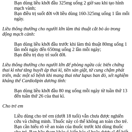
Bạn dùng liều khởi đầu 325mg uống 2 giờ sau khi tạo hình
mạch vành;
Bạn điều trị suốt đời với liều dùng 160-325mg uống 1 lần mỗi
ngày.
Liều thông thường cho người lớn làm thủ thuật cắt bỏ áo trong
động mạch cảnh:
Bạn dùng liều khởi đầu trước khi làm thủ thuật 80mg uống 1
lần mỗi ngày đến 650mg uống 2 lần mỗi ngày;
Bạn điều trị duy trì suốt đời.
Liều thông thường cho người lớn để phòng ngừa các biến chứng
thai kì như tăng huyết áp thai kì, tiền sản giật, tử cung chậm phát
triển, mắc một số bệnh khi mang thai như lupus ban đỏ, xét nghiệm
kháng thể Cardiolipin dương tính:
Bạn dùng liều khởi đầu 80 mg uống mỗi ngày từ tuần thứ 13
đến tuần thứ 26 của thai kì.
Cho trẻ em
Liều dùng cho trẻ em (dưới 18 tuổi) vẫn chưa được nghiên
cứu và chứng minh. Thuốc này có thể không an toàn cho trẻ.
Bạn cần hiểu rõ về an toàn của thuốc trước khi dùng thuốc
cho trẻ. Bạn hãy tham khảo ý kiến bác sĩ hoặc dược sĩ để biết