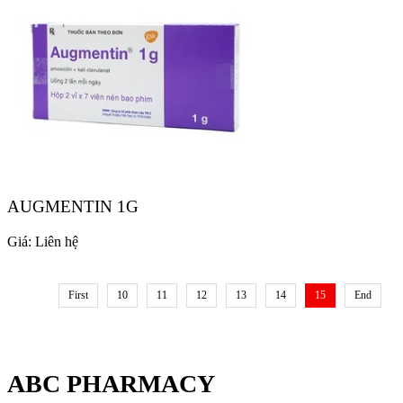
AUGMENTIN 1G
Giá:
Liên hệ
First
10
11
12
13
14
15
End
ABC PHARMACY