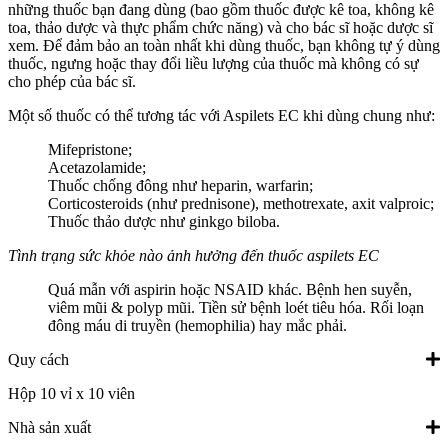
những thuốc bạn đang dùng (bao gồm thuốc được kê toa, không kê
toa, thảo dược và thực phẩm chức năng) và cho bác sĩ hoặc dược sĩ
xem. Để đảm bảo an toàn nhất khi dùng thuốc, bạn không tự ý dùng
thuốc, ngưng hoặc thay đổi liều lượng của thuốc mà không có sự
cho phép của bác sĩ.
Một số thuốc có thể tương tác với Aspilets EC khi dùng chung như:
Mifepristone;
Acetazolamide;
Thuốc chống đông như heparin, warfarin;
Corticosteroids (như prednisone), methotrexate, axit valproic;
Thuốc thảo dược như ginkgo biloba.
Tình trạng sức khỏe nào ảnh hưởng đến thuốc aspilets EC
Quá mẫn với aspirin hoặc NSAID khác. Bệnh hen suyễn,
viêm mũi & polyp mũi. Tiền sử bệnh loét tiêu hóa. Rối loạn
đông máu di truyền (hemophilia) hay mắc phải.
Quy cách
Hộp 10 vỉ x 10 viên
Nhà sản xuất