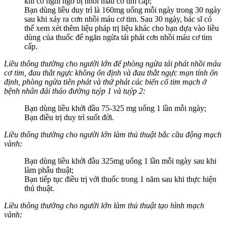
khi có nghi ngờ bị nhồi máu cơ tim cấp;
Bạn dùng liều duy trì là 160mg uống mỗi ngày trong 30 ngày
sau khi xảy ra cơn nhồi máu cơ tim. Sau 30 ngày, bác sĩ có
thể xem xét thêm liệu pháp trị liệu khác cho bạn dựa vào liều
dùng của thuốc để ngăn ngừa tái phát cơn nhồi máu cơ tim
cấp.
Liều thông thường cho người lớn để phòng ngừa tái phát nhồi máu
cơ tim, đau thắt ngực không ổn định và đau thắt ngực mạn tính ổn
định, phòng ngừa tiên phát và thứ phát các biến cố tim mạch ở
bệnh nhân đái tháo đường tuýp 1 và tuýp 2:
Bạn dùng liều khởi đầu 75-325 mg uống 1 lần mỗi ngày;
Bạn điều trị duy trì suốt đời.
Liều thông thường cho người lớn làm thủ thuật bắc cầu động mạch
vành:
Bạn dùng liều khởi đầu 325mg uống 1 lần mỗi ngày sau khi
làm phẫu thuật;
Bạn tiếp tục điều trị với thuốc trong 1 năm sau khi thực hiện
thủ thuật.
Liều thông thường cho người lớn làm thủ thuật tạo hình mạch
vành: