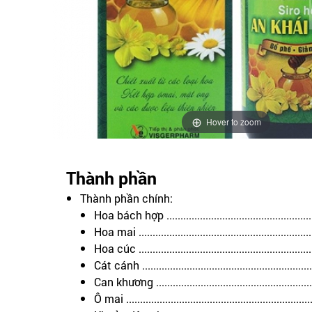
Hover to zoom
Thành phần
Thành phần chính:
Hoa bách hợp ....................................................
Hoa mai .............................................................
Hoa cúc .............................................................
Cát cánh ...........................................................
Can khương .......................................................
Ô mai ...............................................................