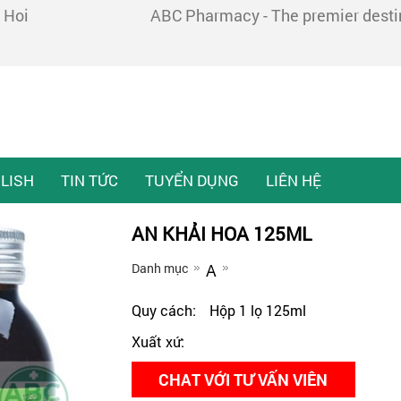
 Hoi
ABC Pharmacy - The premier destina
LISH
TIN TỨC
TUYỂN DỤNG
LIÊN HỆ
AN KHẢI HOA 125ML
Danh mục
A
Quy cách:
Hộp 1 lọ 125ml
Xuất xứ:
CHAT VỚI TƯ VẤN VIÊN