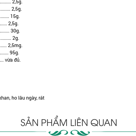
......... 2,5g.
......... 2,5g.
.......... 15g.
........ 2,5g.
.......... 30g.
.......... 2g.
........ 2,5mg.
......... 95g.
...... vừa đủ.
 khan, ho lâu ngày, rát
SẢN PHẨM LIÊN QUAN