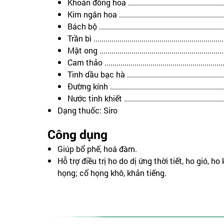
Khoản đông hoa ................................................
Kim ngân hoa ....................................................
Bách bộ ............................................................
Trần bì ...............................................................
Mật ong ............................................................
Cam thảo ...........................................................
Tinh dầu bạc hà ..............................................
Đường kính .......................................................
Nước tinh khiết ...............................................
Dạng thuốc: Siro
Công dụng
Giúp bổ phế, hoá đàm.
Hỗ trợ điều trị ho do dị ứng thời tiết, ho gió, ho
họng; cổ họng khô, khản tiếng.