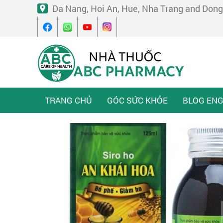
Da Nang, Hoi An, Hue, Nha Trang and Dong
TRANG CHỦ
GÓC SỨC KHỎE
BLOG ENG