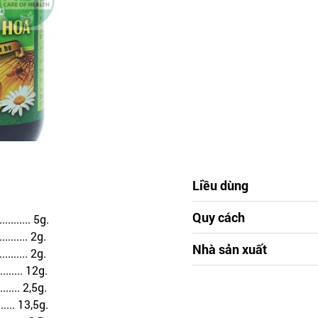
Liều dùng
Quy cách
........... 5g.
........... 2g.
Nhà sản xuất
........... 2g.
.......... 12g.
........ 2,5g.
......... 13,5g.