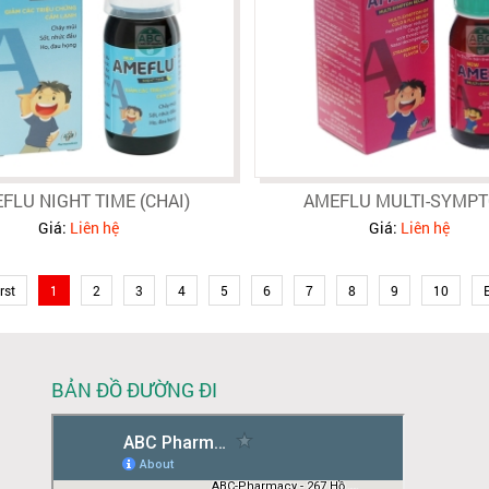
FLU NIGHT TIME (CHAI)
AMEFLU MULTI-SYMP
Giá:
Liên hệ
Giá:
Liên hệ
rst
1
2
3
4
5
6
7
8
9
10
BẢN ĐỒ ĐƯỜNG ĐI