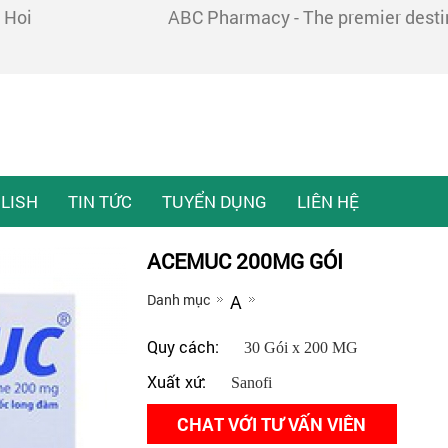
 Hoi
ABC Pharmacy - The premier destina
LISH
TIN TỨC
TUYỂN DỤNG
LIÊN HỆ
ACEMUC 200MG GÓI
Danh mục
A
Quy cách:
30 Gói x 200 MG
Xuất xứ:
Sanofi
CHAT VỚI TƯ VẤN VIÊN