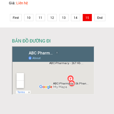
Giá:
Liên hệ
First
10
11
12
13
14
15
End
BẢN ĐỒ ĐƯỜNG ĐI