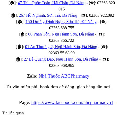
[
🏚️
]:
47 Trần Quốc Toản, Hải Châu, Đà Nẵng
- [
☎️
]: 02363 820
015
[
🏚️
]:
267 Hồ Nghinh, Sơn Trà, Đà Nẵng
- [
☎️
]: 02363.922.092
[
🏚️
]:
150 Dương Đình Nghê, Sơn Trà, Đà Nẵng
- [
☎️
]:
02363.688.755
[
🏚️
]:
06 Phan Tôn, Ngũ Hành Sơn, Đà Nẵng
- [
☎️
]:
02363.866.722
[
🏚️
]:
01 An Thượng 2, Ngũ Hành Sơn, Đà Nẵng
- [
☎️
]:
02363.55 68 99
[
🏚️
]:
27 Lê Quang Đạo, Ngũ Hành Sơn, Đà Nẵng
- [
☎️
]:
02363.968.965
Zalo
:
Nhà Thuốc ABCPharmacy
Tư vấn miễn phí, book đơn dễ dàng, giao hàng tận nơi.
Page
:
https://www.facebook.com/abcpharmacy51
Tin liên quan