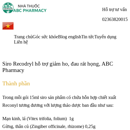
Hỗ trợ tư vấn
02363820015
Trang chủ
Góc sức khỏe
Blog english
Tin tức
Tuyển dụng
Liên hệ
Siro Recodryl hỗ trợ giảm ho, đau rát họng, ABC
Pharmacy
Thành phần
Trong mỗi gói 15ml siro sản phẩm có chứa hỗn hợp chiết xuất
Reconyl tương đương với lượng thảo dược ban đầu như sau:
Mạn kinh, lá (Vitex trifolia, folium) 1g
Gừng, thân củ (Zingiber officinale, rhizome) 0,25g