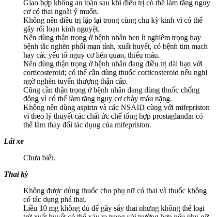
Giao hợp không an toàn sau khi điều trị có thể làm tăng nguy
cơ có thai ngoài ý muốn.
Không nên điều trị lặp lại trong cùng chu kỳ kinh vì có thể
gây rối loạn kinh nguyệt.
Nên dùng thận trọng ở bệnh nhân hen ít nghiêm trọng hay
bệnh tắc nghẽn phổi mạn tính, xuất huyết, có bệnh tim mạch
hay các yếu tố nguy cơ liên quan, thiếu máu.
Nên dùng thận trọng ở bệnh nhân đang điều trị dài hạn với
corticosteroid; có thể cần dùng thuốc corticosteroid nếu nghi
ngờ nghẽn tuyến thượng thận cấp.
Cũng cần thận trọng ở bệnh nhân đang dùng thuốc chống
đông vì có thể làm tăng nguy cơ chảy máu nặng.
Không nên dùng aspirin và các NSAID cùng với mifepriston
vì theo lý thuyết các chất ức chế tổng hợp prostaglandin có
thể làm thay đổi tác dụng của mifepriston.
Lái xe
Chưa biết.
Thai kỳ
Không được dùng thuốc cho phụ nữ có thai và thuốc không
có tác dụng phá thai.
Liều 10 mg không đủ để gây sẩy thai nhưng không thể loại
trừ xuất huyết có thể xảy ra trong vài trường hợp nếu phụ nữ