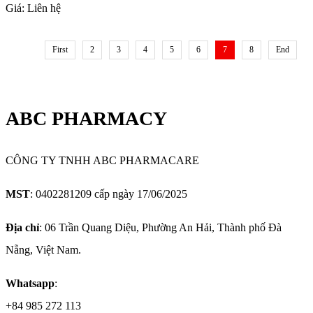
Giá:
Liên hệ
First
2
3
4
5
6
7
8
End
ABC PHARMACY
CÔNG TY TNHH ABC PHARMACARE
MST
: 0402281209 cấp ngày 17/06/2025
Địa chỉ
: 06 Trần Quang Diệu, Phường An Hải, Thành phố Đà
Nẵng, Việt Nam.
Whatsapp
:
+84 985 272 113