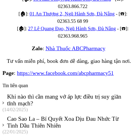
02363.866.722
[
🏚️
]:
01 An Thượng 2, Ngũ Hành Sơn, Đà Nẵng
- [
☎️
]:
02363.55 68 99
[
🏚️
]:
27 Lê Quang Đạo, Ngũ Hành Sơn, Đà Nẵng
- [
☎️
]:
02363.968.965
Zalo
:
Nhà Thuốc ABCPharmacy
Tư vấn miễn phí, book đơn dễ dàng, giao hàng tận nơi.
Page
:
https://www.facebook.com/abcpharmacy51
Tin liên quan
Khi nào thì cần mang vớ áp lực điều trị suy giãn
tĩnh mạch?
(14/02/2025)
Cao Sao La – Bí Quyết Xoa Dịu Đau Nhức Từ
Tinh Dầu Thiên Nhiên
(22/01/2025)