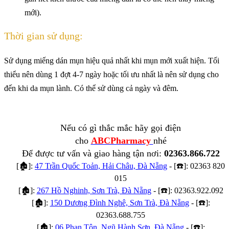
mới).
Thời gian sử dụng:
Sử dụng miếng dán mụn hiệu quả nhất khi mụn mới xuất hiện. Tối
thiểu nên dùng 1 đợt 4-7 ngày hoặc tối ưu nhất là nên sử dụng cho
đến khi da mụn lành. Có thể sử dùng cả ngày và đêm.
Nếu có gì thắc mắc hãy gọi điện
cho
ABCPharmacy
nhé
Để được tư vấn và giao hàng tận nơi:
02363.866.722
[
🏚️
]:
47 Trần Quốc Toản, Hải Châu, Đà Nẵng
- [
☎️
]: 02363 820
015
[
🏚️
]:
267 Hồ Nghinh, Sơn Trà, Đà Nẵng
- [
☎️
]: 02363.922.092
[
🏚️
]:
150 Dương Đình Nghê, Sơn Trà, Đà Nẵng
- [
☎️
]:
02363.688.755
[
🏚️
]:
06 Phan Tôn, Ngũ Hành Sơn, Đà Nẵng
- [
☎️
]: