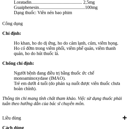
Loratadin............................................ 2,5mg
Guaiphenesin........................................100mg
Dạng thuốc: Viên nén bao phim
Công dụng
Chỉ định:
Ho khan, ho do dị ứng, ho do cảm lạnh, cúm, viêm họng.
Ho có đờm trong viêm phổi, viêm phế quản, viêm thanh
quản, ho do hút thuốc lá.
Chống chỉ định:
Người bệnh đang điều trị bằng thuốc ức chế
monoaminoxydase (IMAO).
Trẻ em dưới 4 tuổi (do phản xạ nuốt được viên thuốc chưa
hoàn chỉnh).
Thông tin chỉ mang tính chất tham khảo. Việc sử dụng thuốc phải
tuân theo hướng dẫn của bác sĩ chuyên môn.
Liều dùng
Cách dùng