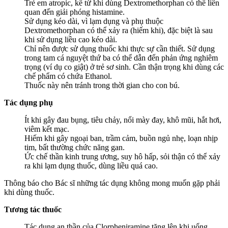
Trẻ em atropic, kể từ khi dùng Dextromethorphan có thể liên
quan đến giải phóng histamine.
Sử dụng kéo dài, vì lạm dụng và phụ thuộc
Dextromethorphan có thể xảy ra (hiếm khi), đặc biệt là sau
khi sử dụng liều cao kéo dài.
Chỉ nên được sử dụng thuốc khi thực sự cần thiết. Sử dụng
trong tam cá nguyệt thứ ba có thể dẫn đến phản ứng nghiêm
trọng (ví dụ co giật) ở trẻ sơ sinh. Cần thận trọng khi dùng các
chế phẩm có chứa Ethanol.
Thuốc này nên tránh trong thời gian cho con bú.
Tác dụng phụ
Ít khi gây đau bụng, tiêu chảy, nổi mày đay, khô mũi, hắt hơi,
viêm kết mạc.
Hiếm khi gây ngoại ban, trầm cảm, buồn ngủ nhẹ, loạn nhịp
tim, bất thường chức năng gan.
Ức chế thần kinh trung ương, suy hô hấp, sỏi thận có thể xảy
ra khi lạm dụng thuốc, dùng liều quá cao.
Thông báo cho Bác sĩ những tác dụng không mong muốn gặp phải
khi dùng thuốc.
Tương tác thuốc
Tác dụng an thần của Clorpheniramine tăng lên khi uống