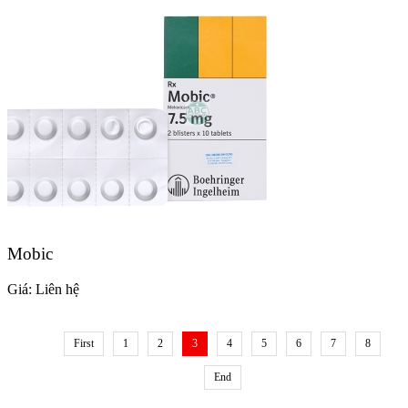
Mobic
Giá:
Liên hệ
First
1
2
3
4
5
6
7
8
End