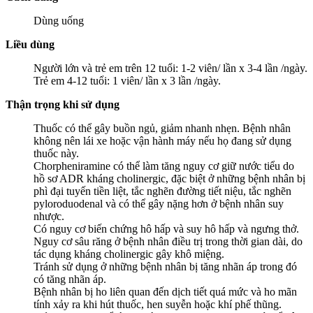
Dùng uống
Liều dùng
Người lớn và trẻ em trên 12 tuổi: 1-2 viên/ lần x 3-4 lần /ngày.
Trẻ em 4-12 tuổi: 1 viên/ lần x 3 lần /ngày.
Thận trọng khi sử dụng
Thuốc có thể gây buồn ngủ, giảm nhanh nhẹn. Bệnh nhân
không nên lái xe hoặc vận hành máy nếu họ đang sử dụng
thuốc này.
Chorpheniramine có thể làm tăng nguy cơ giữ nước tiểu do
hồ sơ ADR kháng cholinergic, đặc biệt ở những bệnh nhân bị
phì đại tuyến tiền liệt, tắc nghẽn đường tiết niệu, tắc nghẽn
pyloroduodenal và có thể gây nặng hơn ở bệnh nhân suy
nhược.
Có nguy cơ biến chứng hô hấp và suy hô hấp và ngưng thở.
Nguy cơ sâu răng ở bệnh nhân điều trị trong thời gian dài, do
tác dụng kháng cholinergic gây khô miệng.
Tránh sử dụng ở những bệnh nhân bị tăng nhãn áp trong đó
có tăng nhãn áp.
Bệnh nhân bị ho liên quan đến dịch tiết quá mức và ho mãn
tính xảy ra khi hút thuốc, hen suyễn hoặc khí phế thũng.