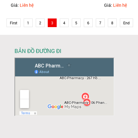
Giá:
Liên hệ
Giá:
Liên hệ
First
1
2
3
4
5
6
7
8
End
BẢN ĐỒ ĐƯỜNG ĐI